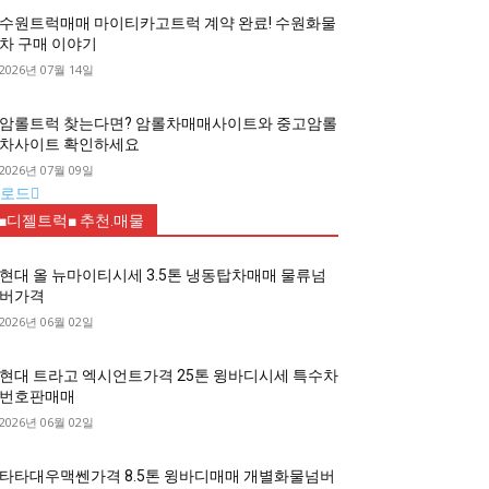
수원트럭매매 마이티카고트럭 계약 완료! 수원화물
차 구매 이야기
2026년 07월 14일
암롤트럭 찾는다면? 암롤차매매사이트와 중고암롤
차사이트 확인하세요
2026년 07월 09일
로드
■디젤트럭■ 추천.매물
현대 올 뉴마이티시세 3.5톤 냉동탑차매매 물류넘
버가격
2026년 06월 02일
현대 트라고 엑시언트가격 25톤 윙바디시세 특수차
번호판매매
2026년 06월 02일
타타대우맥쎈가격 8.5톤 윙바디매매 개별화물넘버