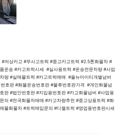
 #저상카고 #무사고트럭 #중고카고트럭 #2.5톤화물차 #
품운송 #카고트럭시세 #실사용트럭 #운송전문차량 #사업
업차량 #실매물트럭 #카고트럭매매 #올뉴마이티개별넘버
영업번호판 #화물운송번호판 #물류번호판가격 #개인화물넘
호판 #법인번호판 #지입용번호판 #카고화물넘버 #사업용
문의 #전국화물차매매 #카고차량추천 #중고상용트럭 #화
실매물화물차 #트럭매입문의 #디젤트럭 #영업용번호판시세