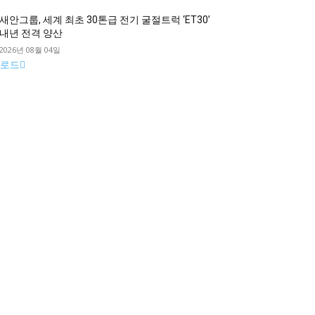
새안그룹, 세계 최초 30톤급 전기 굴절트럭 ‘ET30’
내년 전격 양산
2026년 08월 04일
로드