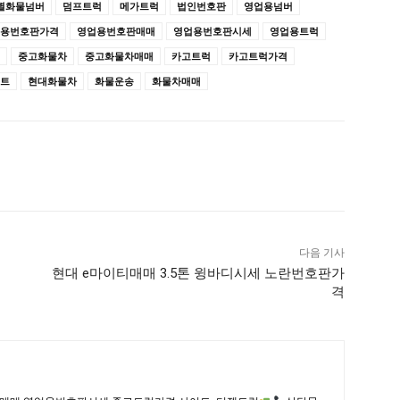
별화물넘버
덤프트럭
메가트럭
법인번호판
영업용넘버
용번호판가격
영업용번호판매매
영업용번호판시세
영업용트럭
중고화물차
중고화물차매매
카고트럭
카고트럭가격
트
현대화물차
화물운송
화물차매매
다음 기사
현대 e마이티매매 3.5톤 윙바디시세 노란번호판가
격