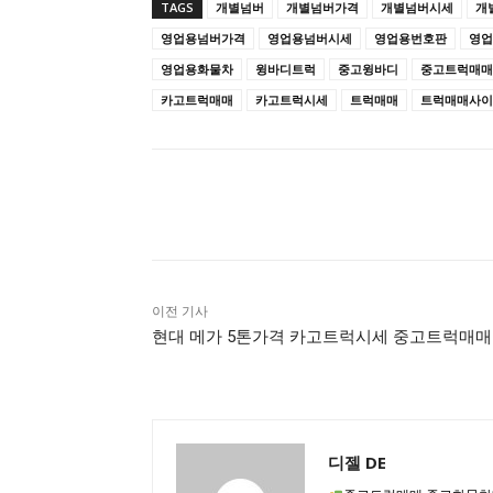
TAGS
개별넘버
개별넘버가격
개별넘버시세
개
영업용넘버가격
영업용넘버시세
영업용번호판
영업
영업용화물차
윙바디트럭
중고윙바디
중고트럭매매
카고트럭매매
카고트럭시세
트럭매매
트럭매매사이
공유하다
이전 기사
현대 메가 5톤가격 카고트럭시세 중고트럭매매
디젤 DE