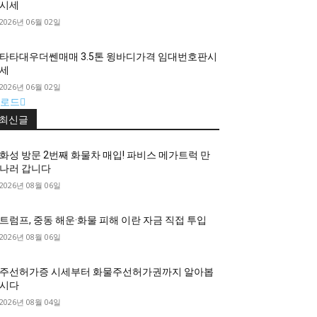
시세
2026년 06월 02일
타타대우더쎈매매 3.5톤 윙바디가격 임대번호판시
세
2026년 06월 02일
로드
최신글
화성 방문 2번째 화물차 매입! 파비스 메가트럭 만
나러 갑니다
2026년 08월 06일
트럼프, 중동 해운·화물 피해 이란 자금 직접 투입
2026년 08월 06일
주선허가증 시세부터 화물주선허가권까지 알아봅
시다
2026년 08월 04일