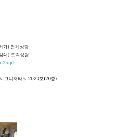
매.허가) 전체상담
별.임대) 트럭상담
9o2ugd
시그니처타워 2020호(20층)