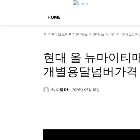
HOME
홈
■디젤트럭■ 추천.매물
현대 올 뉴마이티매매 2.5
■디젤트럭■ 추천.매물
현대 올 뉴마이티매
개별용달넘버가격
By
디젤 DE
2026년 05월 18일
공유하다