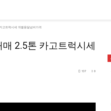
톤 카고트럭시세 개별용달넘버가격
매 2.5톤 카고트럭시세
137
0