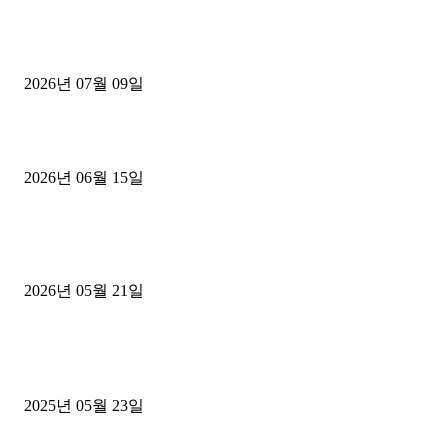
파주시 1.2톤 카고트럭 용달넘버 구매 완료! 접수까지 신속하게 진행
2026년 07월 09일
용인 고객님 1.2톤 냉동탑차 영업용번호판 계약 완료
2026년 06월 15일
[김해트럭매매] 3.5톤 윙바디에 개별화물넘버 달고 월 고정 지입료 
후기
2026년 05월 21일
■트럭기사■ 인생.극장
중고트럭매매 유튜브로 실버버튼? 디젤트럭이 해냈습니다 (감동 실화
2025년 05월 23일