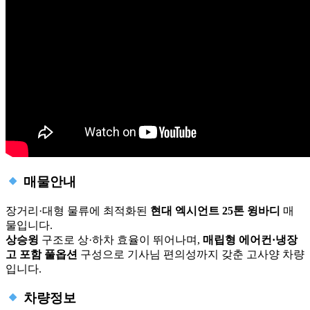
매물안내
장거리·대형 물류에 최적화된
현대 엑시언트 25톤 윙바디
매
물입니다.
상승윙
구조로 상·하차 효율이 뛰어나며,
매립형 에어컨·냉장
고 포함 풀옵션
구성으로 기사님 편의성까지 갖춘 고사양 차량
입니다.
차량정보