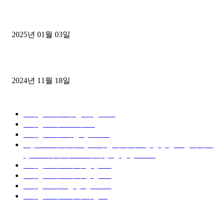
1톤운송업 콜바리 4년동안 하시다가 1톤화물차+영업용넘버가격비교
젤트럭으로 정리!
2025년 01월 03일
윙바디 3.5톤트럭+화물개별넘버 동시계약손님, 지입정리 인터뷰
2024년 11월 18일
디젤트럭 카테고리
■디젤트럭■ 추천.매물
1168
■디젤트럭스토리
428
■디젤트럭■화물.정보
188
■중고트럭매매 ■중고화물차매매 ■영업용번호판시세 ■
중고트럭가격 ■소식 제공 알뜰정보
149
■디젤트럭■ 허가.진행
128
■디젤트럭■ 계약.상담
126
■디젤트럭■ 운송.정보
121
■디젤트럭■ 매매.매입
69