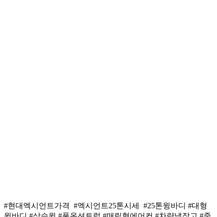
#현대엑시언트가격 #엑시언트25톤시세 #25톤윙바디 #대형
윙바디 #상승윙 #풀옵션트럭 #매립형에어컨 #차량냉장고 #중