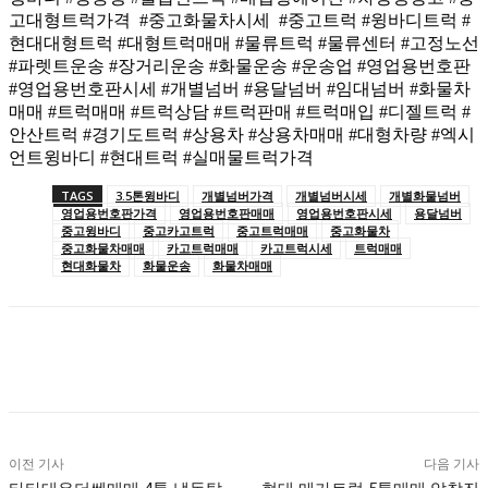
고대형트럭가격 #중고화물차시세 #중고트럭 #윙바디트럭 #
현대대형트럭 #대형트럭매매 #물류트럭 #물류센터 #고정노선
#파렛트운송 #장거리운송 #화물운송 #운송업 #영업용번호판
#영업용번호판시세 #개별넘버 #용달넘버 #임대넘버 #화물차
매매 #트럭매매 #트럭상담 #트럭판매 #트럭매입 #디젤트럭 #
안산트럭 #경기도트럭 #상용차 #상용차매매 #대형차량 #엑시
언트윙바디 #현대트럭 #실매물트럭가격
TAGS
3.5톤윙바디
개별넘버가격
개별넘버시세
개별화물넘버
영업용번호판가격
영업용번호판매매
영업용번호판시세
용달넘버
중고윙바디
중고카고트럭
중고트럭매매
중고화물차
중고화물차매매
카고트럭매매
카고트럭시세
트럭매매
현대화물차
화물운송
화물차매매
이전 기사
다음 기사