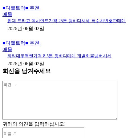
■디젤트럭■ 추천.
매물
현대 트라고 엑시언트가격 25톤 윙바디시세 특수차번호판매매
2026년 06월 02일
■디젤트럭■ 추천.
매물
타타대우맥쎈가격 8.5톤 윙바디매매 개별화물넘버시세
2026년 06월 02일
회신을 남겨주세요
의
견
:
귀하의 의견을 입력하십시오!
이
름