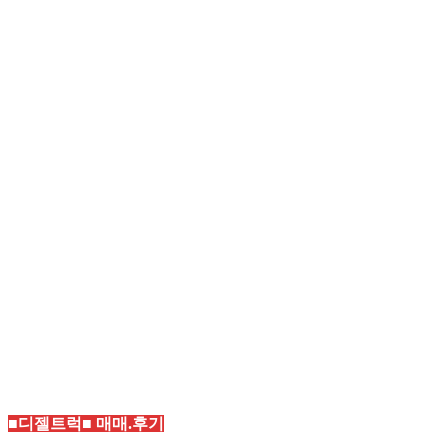
■디젤트럭■ 매매.후기