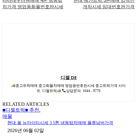
타타대우더쎈매매 4톤 냉동탑
현대 메가트럭 5톤매매 압착진
차가격 영업용화물번호판시세
개차시세 임대번호판가격
디젤 DE
중고트럭매매 중고화물차매매 영업용번호판시세 중고트럭가격 사이
트. 디젤트럭
상담문의: 1644 - 9779
RELATED ARTICLES
■디젤트럭■ 추천.
매물
현대 올 뉴마이티시세 3.5톤 냉동탑차매매 물류넘버가격
2026년 06월 02일