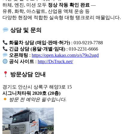
하체, 엔진, 미션 모두
정상 작동 확인 완료
—
유류, 화학, 아스팔트, 산업용 액체 운송 등
다양한 현장에 적합한 실속형 대형 탱크로리 매물입니다.
상담 및 문의
화물차 상담 (매입·판매·허가)
: 010-9219-7788
긴급 상담 (용달·개별·임대)
: 010-2231-6666
오픈채팅
:
https://open.kakao.com/o/s79o2ugd
공식 사이트
:
http://DsTruck.net/
방문상담 안내
경기도 안산시 상록구 해양3로 15
시그니처타워 2020호 (20층)
방문 전 예약은 필수입니다.