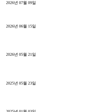
2026년 07월 09일
용인 고객님 1.2톤 냉동탑차 영업용번호판 계약 완료
2026년 06월 15일
[김해트럭매매] 3.5톤 윙바디에 개별화물넘버 달고 월 고정 지입료 
후기
2026년 05월 21일
■트럭기사■ 인생.극장
중고트럭매매 유튜브로 실버버튼? 디젤트럭이 해냈습니다 (감동 실화
2025년 05월 23일
1톤운송업 콜바리 4년동안 하시다가 1톤화물차+영업용넘버가격비교
젤트럭으로 정리!
2025년 01월 03일