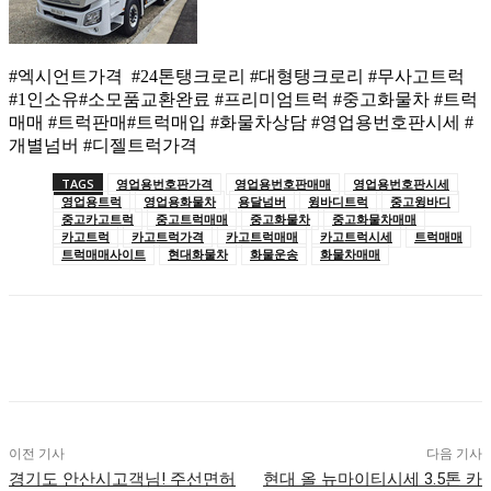
#엑시언트가격 #24톤탱크로리 #대형탱크로리 #무사고트럭
#1인소유#소모품교환완료 #프리미엄트럭 #중고화물차 #트럭
매매 #트럭판매#트럭매입 #화물차상담 #영업용번호판시세 #
개별넘버 #디젤트럭가격
TAGS
영업용번호판가격
영업용번호판매매
영업용번호판시세
영업용트럭
영업용화물차
용달넘버
윙바디트럭
중고윙바디
중고카고트럭
중고트럭매매
중고화물차
중고화물차매매
카고트럭
카고트럭가격
카고트럭매매
카고트럭시세
트럭매매
트럭매매사이트
현대화물차
화물운송
화물차매매
이전 기사
다음 기사
경기도 안산시고객님! 주선면허
현대 올 뉴마이티시세 3.5톤 카