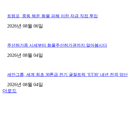
트럼프, 중동 해운·화물 피해 이란 자금 직접 투입
2026년 08월 06일
주선허가증 시세부터 화물주선허가권까지 알아봅시다
2026년 08월 04일
새안그룹, 세계 최초 30톤급 전기 굴절트럭 ‘ET30’ 내년 전격 양산
2026년 08월 04일
더로드
■디젤트럭■ 허가.진행
파주시 1.2톤 카고트럭 용달넘버 구매 완료! 접수까지 신속하게 진행