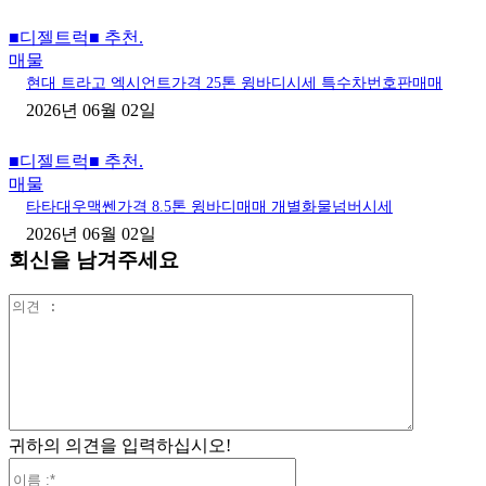
■디젤트럭■ 추천.
매물
현대 트라고 엑시언트가격 25톤 윙바디시세 특수차번호판매매
2026년 06월 02일
■디젤트럭■ 추천.
매물
타타대우맥쎈가격 8.5톤 윙바디매매 개별화물넘버시세
2026년 06월 02일
회신을 남겨주세요
의
견
:
귀하의 의견을 입력하십시오!
이