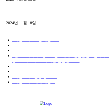
윙바디 3.5톤트럭+화물개별넘버 동시계약손님, 지입정리 인터뷰
2024년 11월 18일
디젤트럭 카테고리
■디젤트럭■ 추천.매물
1168
■디젤트럭스토리
428
■디젤트럭■화물.정보
188
■중고트럭매매 ■중고화물차매매 ■영업용번호판시세 ■
중고트럭가격 ■소식 제공 알뜰정보
149
■디젤트럭■ 허가.진행
128
■디젤트럭■ 계약.상담
126
■디젤트럭■ 운송.정보
121
■디젤트럭■ 매매.매입
69