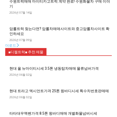
수원트럭매매 마이티카고트럭 계약 완료! 수원화물차 구매 이야
기
2026년 07월 14일
암롤트럭 찾는다면? 암롤차매매사이트와 중고암롤차사이트 확
인하세요
2026년 07월 09일
더로드
■디젤트럭■ 추천.매물
현대 올 뉴마이티시세 3.5톤 냉동탑차매매 물류넘버가격
2026년 06월 02일
현대 트라고 엑시언트가격 25톤 윙바디시세 특수차번호판매매
2026년 06월 02일
타타대우맥쎈가격 8.5톤 윙바디매매 개별화물넘버시세