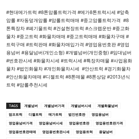
#현대메가트럭 #8톤암롤트럭가격 #메가8톤트럭시세 #앞축
암롤 #자동덮개암롤 #암롤트럭매매 #중고암롤트럭가격 #8
톤특장차 #폐기물트럭 #건설현장트럭 #스크랩운반 #중고화
물차 #중고트럭 #화물차매매 #중고트럭매매 #화물차구매 #
트럭구매 #트럭판매 #화물차매입가격 #영업용번호판 #영업
용넘버 #용달넘버(개인소형) #개별넘버(개인중형) #임대넘버
#번호판시세 #화물차시세 #트럭시세 #특장차매물 #사업용화
물차 #법인화물차 #개인화물차시세 #안산트럭 #경기화물차
#안산화물차매매 #디젤트럭 #8톤매물 #8톤상담 #2013년식
트럭 #암롤추천시세
TAGS
개별넘버
개별넘버가격
개별넘버시세
개별화물넘버
덤프트럭
디젤트럭
메가트럭
법인번호판
영업용넘버
영업용넘버가격
영업용넘버시세
영업용번호판
영업용번호판가격
영업용번호판매매
영업용번호판시세
영업용트럭
용달넘버