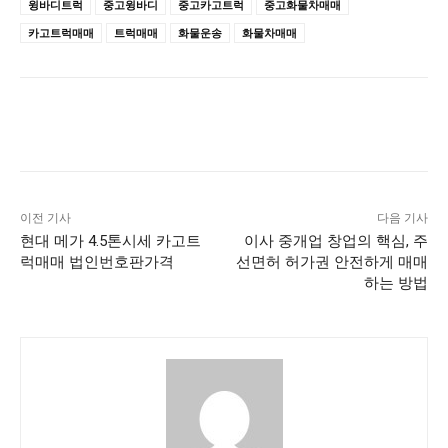
윙바디트럭
중고윙바디
중고카고트럭
중고화물차매매
카고트럭매매
트럭매매
화물운송
화물차매매
이전 기사
다음 기사
현대 메가 4.5톤시세 카고트
이사 중개업 창업의 핵심, 주
럭매매 법인번호판가격
선면허 허가권 안전하게 매매
하는 방법