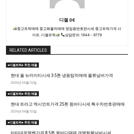
디젤 DE
중고트럭매매 중고화물차매매 영업용번호판시세 중고트럭가격 사
이트. 디젤트럭
상담문의: 1644 - 9779
RELATED ARTICLES
■디젤트럭■ 추천.매물
현대 올 뉴마이티시세 3.5톤 냉동탑차매매 물류넘버가격
2026년 06월 02일
■디젤트럭■ 추천.매물
현대 트라고 엑시언트가격 25톤 윙바디시세 특수차번호판매매
2026년 06월 02일
■디젤트럭■ 추천.매물
타타대우맥쎈가격 8.5톤 윙바디매매 개별화물넘버시세