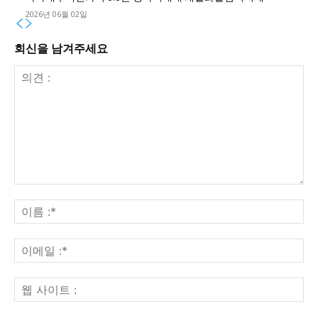
2026년 06월 02일
회신을 남겨주세요
의
견
이
:
름
:*
이
메
일
웹
:*
사
이