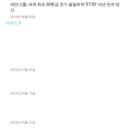
새안그룹, 세계 최초 30톤급 전기 굴절트럭 ‘ET30’ 내년 전격 양
산
2026년 08월 04일
더로드
■디젤트럭■ 허가.진행
파주시 1.2톤 카고트럭 용달넘버 구매 완료! 접수까지 신속하게
진행
2026년 07월 09일
용인 고객님 1.2톤 냉동탑차 영업용번호판 계약 완료
2026년 06월 15일
[김해트럭매매] 3.5톤 윙바디에 개별화물넘버 달고 월 고정 지입
료 탈출한 후기
2026년 05월 21일