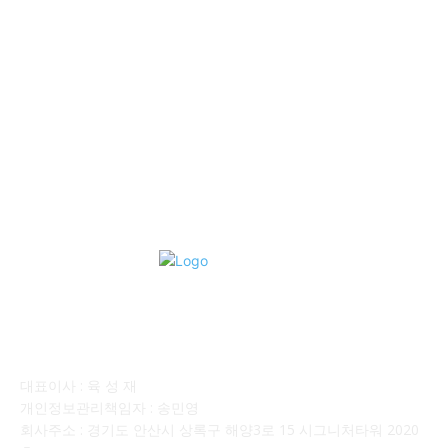
격 ■소식 제공 알뜰정보
149
■디젤트럭■ 허가.진행
128
■디젤트럭■ 계약.상담
126
■디젤트럭■ 운송.정보
121
■디젤트럭■ 매매.매입
69
회사소개
대표이사 : 육 성 재
개인정보관리책임자 : 송민영
회사주소 : 경기도 안산시 상록구 해양3로 15 시그니처타워 2020