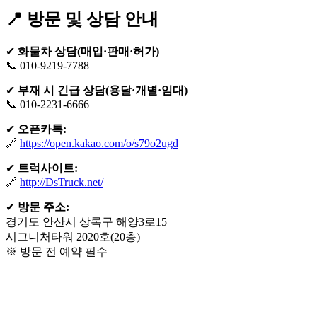
📍 방문 및 상담 안내
✔
화물차 상담(매입·판매·허가)
📞 010-9219-7788
✔
부재 시 긴급 상담(용달·개별·임대)
📞 010-2231-6666
✔
오픈카톡:
🔗
https://open.kakao.com/o/s79o2ugd
✔
트럭사이트:
🔗
http://DsTruck.net/
✔
방문 주소:
경기도 안산시 상록구 해양3로15
시그니처타워 2020호(20층)
※ 방문 전 예약 필수