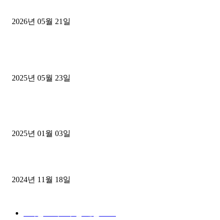
후기
2026년 05월 21일
■트럭기사■ 인생.극장
중고트럭매매 유튜브로 실버버튼? 디젤트럭이 해냈습니다 (감동 실화
2025년 05월 23일
1톤운송업 콜바리 4년동안 하시다가 1톤화물차+영업용넘버가격비교
젤트럭으로 정리!
2025년 01월 03일
윙바디 3.5톤트럭+화물개별넘버 동시계약손님, 지입정리 인터뷰
2024년 11월 18일
디젤트럭 카테고리
■디젤트럭■ 추천.매물
1168