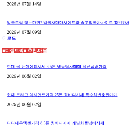
2026년 07월 14일
암롤트럭 찾는다면? 암롤차매매사이트와 중고암롤차사이트 확인하
2026년 07월 09일
더로드
■디젤트럭■ 추천.매물
현대 올 뉴마이티시세 3.5톤 냉동탑차매매 물류넘버가격
2026년 06월 02일
현대 트라고 엑시언트가격 25톤 윙바디시세 특수차번호판매매
2026년 06월 02일
타타대우맥쎈가격 8.5톤 윙바디매매 개별화물넘버시세