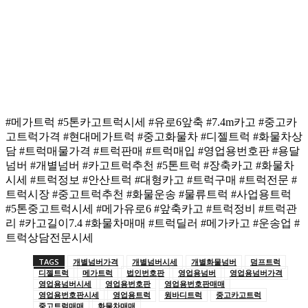
#메가트럭 #5톤카고트럭시세 #유로6앞축 #7.4m카고 #중고카
고트럭가격 #현대메가트럭 #중고화물차 #디젤트럭 #화물차상
담 #트럭매물가격 #트럭판매 #트럭매입 #영업용번호판 #용달
넘버 #개별넘버 #카고트럭추천 #5톤트럭 #장축카고 #화물차
시세 #트럭정보 #안산트럭 #대형카고 #트럭구매 #트럭전문 #
트럭시장 #중고트럭추천 #화물운송 #물류트럭 #사업용트럭
#5톤중고트럭시세 #메가유로6 #앞축카고 #트럭정비 #트럭관
리 #카고길이7.4 #화물차매매 #트럭딜러 #메가카고 #운송업 #
트럭상담전문시세
TAGS
개별넘버가격
개별넘버시세
개별화물넘버
덤프트럭
디젤트럭
메가트럭
법인번호판
영업용넘버
영업용넘버가격
영업용넘버시세
영업용번호판
영업용번호판매매
영업용번호판시세
영업용트럭
윙바디트럭
중고카고트럭
중고트럭매매
화물차매매