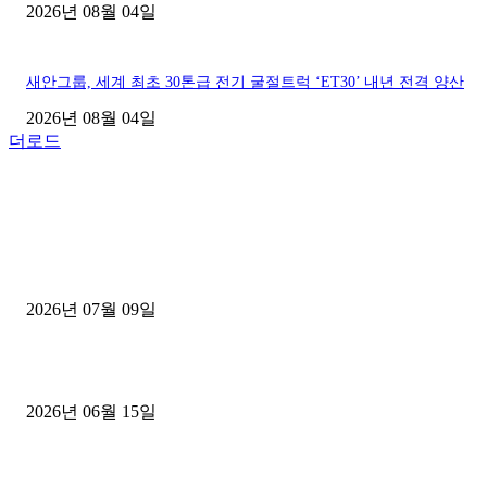
2026년 08월 04일
새안그룹, 세계 최초 30톤급 전기 굴절트럭 ‘ET30’ 내년 전격 양산
2026년 08월 04일
더로드
■디젤트럭■ 허가.진행
파주시 1.2톤 카고트럭 용달넘버 구매 완료! 접수까지 신속하게 진행
2026년 07월 09일
용인 고객님 1.2톤 냉동탑차 영업용번호판 계약 완료
2026년 06월 15일
[김해트럭매매] 3.5톤 윙바디에 개별화물넘버 달고 월 고정 지입료 