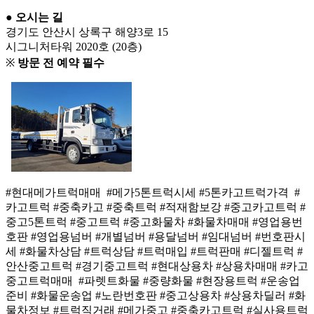
●
오시는 길
경기도 안산시 상록구 해양3로 15
시그니처타워 2020호 (20층)
※
방문 전 예약 필수
#현대메가트럭매매 #메가5톤트럭시세 #5톤카고트럭가격 #
카고트럭 #중축카고 #중축트럭 #적재함보강 #중고카고트럭 #
중고5톤트럭 #중고트럭 #중고화물차 #화물차매매 #영업용번
호판 #영업용넘버 #개별넘버 #용달넘버 #임대넘버 #번호판시
세 #화물차상담 #트럭상담 #트럭매입 #트럭판매 #디젤트럭 #
안산중고트럭 #경기중고트럭 #현대상용차 #상용차매매 #카고
중고트럭매매 #파렛트화물 #중량화물 #현장용트럭 #운송업
준비 #화물운송업 #노란번호판 #중고상용차 #상용차딜러 #화
물차정보 #트럭직거래 #메가중고 #중축카고트럭 #실사용트럭