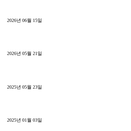
용인 고객님 1.2톤 냉동탑차 영업용번호판 계약 완료
2026년 06월 15일
[김해트럭매매] 3.5톤 윙바디에 개별화물넘버 달고 월 고정 지입료 
후기
2026년 05월 21일
■트럭기사■ 인생.극장
중고트럭매매 유튜브로 실버버튼? 디젤트럭이 해냈습니다 (감동 실화
2025년 05월 23일
1톤운송업 콜바리 4년동안 하시다가 1톤화물차+영업용넘버가격비교
젤트럭으로 정리!
2025년 01월 03일