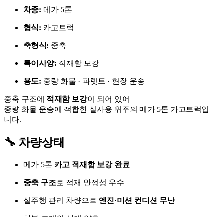
차종:
메가 5톤
형식:
카고트럭
축형식:
중축
특이사양:
적재함 보강
용도:
중량 화물 · 파렛트 · 현장 운송
중축 구조에
적재함 보강
이 되어 있어
중량 화물 운송에 적합한 실사용 위주의 메가 5톤 카고트럭입
니다.
🔧 차량상태
메가 5톤
카고 적재함 보강 완료
중축 구조
로 적재 안정성 우수
실주행 관리 차량으로
엔진·미션 컨디션 무난