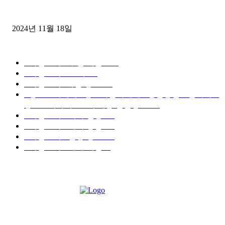
윙바디 3.5톤트럭+화물개별넘버 동시계약손님, 지입정리 인터뷰
2024년 11월 18일
디젤트럭 카테고리
■디젤트럭■ 추천.매물
1168
■디젤트럭스토리
428
■디젤트럭■화물.정보
188
■중고트럭매매 ■중고화물차매매 ■영업용번호판시세 ■
중고트럭가격 ■소식 제공 알뜰정보
149
■디젤트럭■ 허가.진행
128
■디젤트럭■ 계약.상담
126
■디젤트럭■ 운송.정보
121
■디젤트럭■ 매매.매입
69