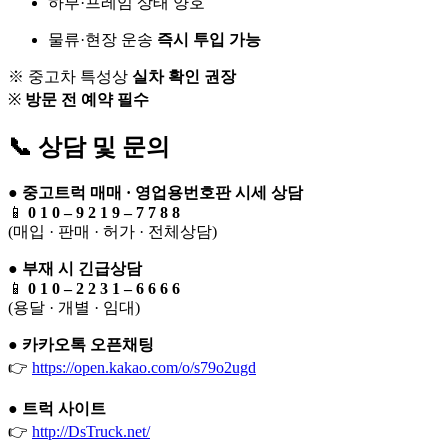
하부·프레임 상태 양호
물류·현장 운송
즉시 투입 가능
※ 중고차 특성상
실차 확인 권장
※
방문 전 예약 필수
📞 상담 및 문의
●
중고트럭 매매 · 영업용번호판 시세 상담
📱
0 1 0 – 9 2 1 9 – 7 7 8 8
(매입 · 판매 · 허가 · 전체상담)
●
부재 시 긴급상담
📱
0 1 0 – 2 2 3 1 – 6 6 6 6
(용달 · 개별 · 임대)
●
카카오톡 오픈채팅
👉
https://open.kakao.com/o/s79o2ugd
●
트럭 사이트
👉
http://DsTruck.net/