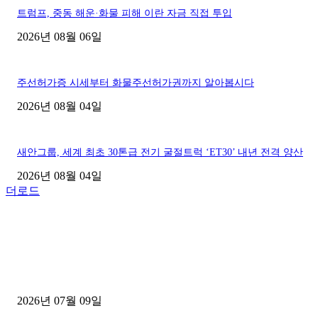
트럼프, 중동 해운·화물 피해 이란 자금 직접 투입
2026년 08월 06일
주선허가증 시세부터 화물주선허가권까지 알아봅시다
2026년 08월 04일
새안그룹, 세계 최초 30톤급 전기 굴절트럭 ‘ET30’ 내년 전격 양산
2026년 08월 04일
더로드
■디젤트럭■ 허가.진행
파주시 1.2톤 카고트럭 용달넘버 구매 완료! 접수까지 신속하게 진행
2026년 07월 09일