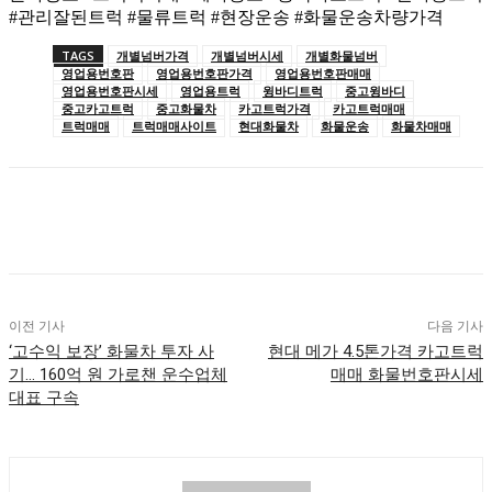
#관리잘된트럭 #물류트럭 #현장운송 #화물운송차량가격
TAGS
개별넘버가격
개별넘버시세
개별화물넘버
영업용번호판
영업용번호판가격
영업용번호판매매
영업용번호판시세
영업용트럭
윙바디트럭
중고윙바디
중고카고트럭
중고화물차
카고트럭가격
카고트럭매매
트럭매매
트럭매매사이트
현대화물차
화물운송
화물차매매
이전 기사
다음 기사
‘고수익 보장’ 화물차 투자 사
현대 메가 4.5톤가격 카고트럭
기… 160억 원 가로챈 운수업체
매매 화물번호판시세
대표 구속