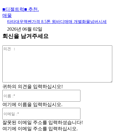
■디젤트럭■ 추천.
매물
타타대우맥쎈가격 8.5톤 윙바디매매 개별화물넘버시세
2026년 06월 02일
회신을 남겨주세요
의
견
:
귀하의 의견을 입력하십시오!
이
름
여기에 이름을 입력하십시오.
:*
이
메
잘못된 이메일 주소를 입력하셨습니다!
일
여기에 이메일 주소를 입력하십시오.
:*