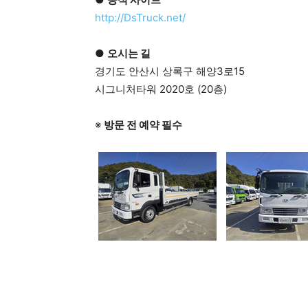
http://DsTruck.net/
●
오시는 길
경기도 안산시 상록구 해양3로15
시그니처타워 2020호 (20층)
※
방문 전 예약 필수