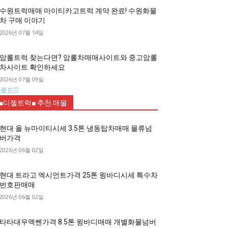
수원트럭매매 마이티카고트럭 계약 완료! 수원화물
차 구매 이야기
2026년 07월 14일
암롤트럭 찾는다면? 암롤차매매사이트와 중고암롤
차사이트 확인하세요
2026년 07월 09일
로드
■디젤트럭■ 추천.매물
현대 올 뉴마이티시세 3.5톤 냉동탑차매매 물류넘
버가격
2026년 06월 02일
현대 트라고 엑시언트가격 25톤 윙바디시세 특수차
번호판매매
2026년 06월 02일
타타대우맥쎈가격 8.5톤 윙바디매매 개별화물넘버