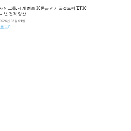
새안그룹, 세계 최초 30톤급 전기 굴절트럭 ‘ET30’
내년 전격 양산
2026년 08월 04일
로드