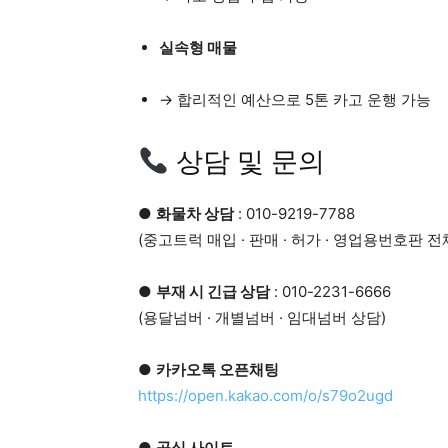
실속형 매물
→ 합리적인 예산으로 5톤 카고 운행 가능
상담 및 문의
●
화물차 상담
: 010-9219-7788
(중고트럭 매입 · 판매 · 허가 · 영업용번호판 전
●
부재 시 긴급 상담
: 010-2231-6666
(용달넘버 · 개별넘버 · 임대넘버 상담)
●
카카오톡 오픈채팅
https://open.kakao.com/o/s79o2ugd
●
공식 사이트