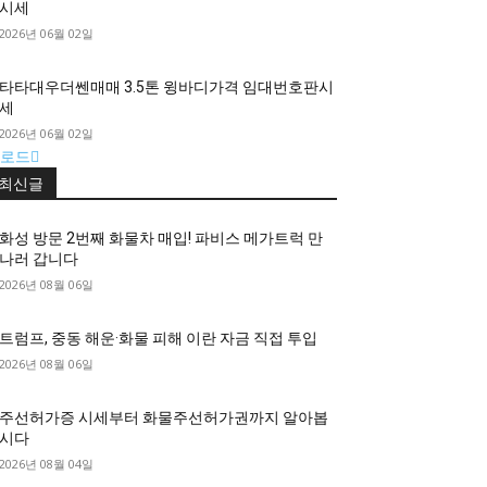
시세
2026년 06월 02일
타타대우더쎈매매 3.5톤 윙바디가격 임대번호판시
세
2026년 06월 02일
로드
최신글
화성 방문 2번째 화물차 매입! 파비스 메가트럭 만
나러 갑니다
2026년 08월 06일
트럼프, 중동 해운·화물 피해 이란 자금 직접 투입
2026년 08월 06일
주선허가증 시세부터 화물주선허가권까지 알아봅
시다
2026년 08월 04일