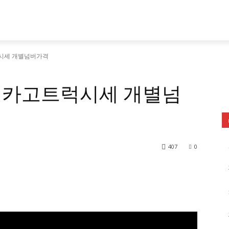
럭시세 개별넘버가격
매 카고트럭시세 개별넘
407
0