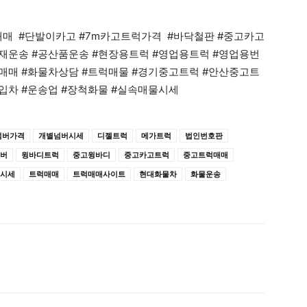
매 #단발이카고 #7m카고트럭가격 #바닥철판 #중고카고
자재운송 #공산품운송 #현장용트럭 #영업용트럭 #영업용번
차매매 #화물차상담 #트럭매물 #경기중고트럭 #안산중고트
지입차 #운송업 #장척화물 #실속매물시세
넘버가격
개별넘버시세
디젤트럭
메가트럭
법인번호판
버
윙바디트럭
중고윙바디
중고카고트럭
중고트럭매매
시세
트럭매매
트럭매매사이트
현대화물차
화물운송