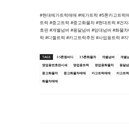
#현대메가트럭매매 #메가트럭 #5톤카고트럭매
트럭 #중고트럭 #중고화물차 #현대트럭 #건
호판 #개별넘버 #용달넘버 #임대넘버 #화물
럭 #디젤트럭 #카고트럭추천 #사업용트럭 #
TAGS
3.5톤윙바디
3.5톤화물차
개별넘버
개별
영업용번호판시세
영업용트럭
영업용화물차
용달넘
중고화물차
중고화물차매매
카고트럭매매
카고트럭
화물차매매
공유하다