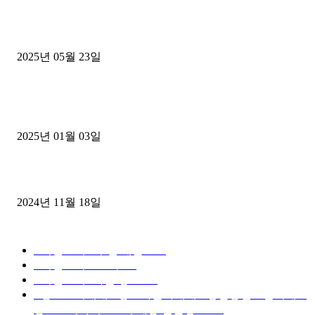
중고트럭매매 유튜브로 실버버튼? 디젤트럭이 해냈습니다 (감동 실화
2025년 05월 23일
1톤운송업 콜바리 4년동안 하시다가 1톤화물차+영업용넘버가격비교
젤트럭으로 정리!
2025년 01월 03일
윙바디 3.5톤트럭+화물개별넘버 동시계약손님, 지입정리 인터뷰
2024년 11월 18일
디젤트럭 카테고리
■디젤트럭■ 추천.매물
1168
■디젤트럭스토리
428
■디젤트럭■화물.정보
188
■중고트럭매매 ■중고화물차매매 ■영업용번호판시세 ■
중고트럭가격 ■소식 제공 알뜰정보
149