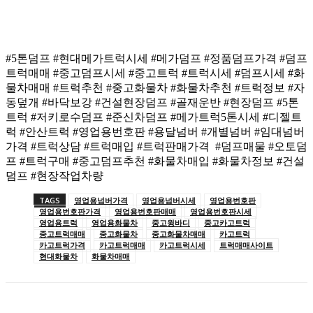
#5톤덤프 #현대메가트럭시세 #메가덤프 #정품덤프가격 #덤프
트럭매매 #중고덤프시세 #중고트럭 #트럭시세 #덤프시세 #화
물차매매 #트럭추천 #중고화물차 #화물차추천 #트럭정보 #자
동덮개 #바닥보강 #건설현장덤프 #골재운반 #현장덤프 #5톤
트럭 #저키로수덤프 #준신차덤프 #메가트럭5톤시세 #디젤트
럭 #안산트럭 #영업용번호판 #용달넘버 #개별넘버 #임대넘버
가격 #트럭상담 #트럭매입 #트럭판매가격 #덤프매물 #오토덤
프 #트럭구매 #중고덤프추천 #화물차매입 #화물차정보 #건설
덤프 #현장작업차량
TAGS
영업용넘버가격
영업용넘버시세
영업용번호판
영업용번호판가격
영업용번호판매매
영업용번호판시세
영업용트럭
영업용화물차
중고윙바디
중고카고트럭
중고트럭매매
중고화물차
중고화물차매매
카고트럭
카고트럭가격
카고트럭매매
카고트럭시세
트럭매매사이트
현대화물차
화물차매매