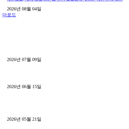
2026년 08월 04일
더로드
■디젤트럭■ 허가.진행
파주시 1.2톤 카고트럭 용달넘버 구매 완료! 접수까지 신속하게 진행
2026년 07월 09일
용인 고객님 1.2톤 냉동탑차 영업용번호판 계약 완료
2026년 06월 15일
[김해트럭매매] 3.5톤 윙바디에 개별화물넘버 달고 월 고정 지입료 
후기
2026년 05월 21일
■트럭기사■ 인생.극장