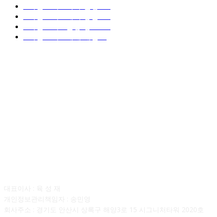
■디젤트럭■ 허가.진행
128
■디젤트럭■ 계약.상담
126
■디젤트럭■ 운송.정보
121
■디젤트럭■ 매매.매입
69
회사소개
대표이사 : 육 성 재
개인정보관리책임자 : 송민영
회사주소 : 경기도 안산시 상록구 해양3로 15 시그니처타워 2020호