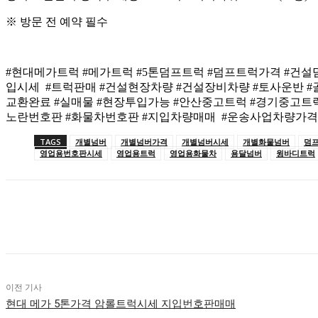
※ 방문 전 예약 필수
#현대메가트럭 #메가트럭 #5톤덤프트럭 #덤프트럭가격 #건설
입시세 #트럭판매 #건설현장차량 #건설장비차량 #토사운반 #골재
교환완료 #실매물 #현장투입가능 #안산중고트럭 #경기중고트럭
노란번호판 #화물차번호판 #지입차량매매 #운송사업차량가격
TAGS
개별넘버
개별넘버가격
개별넘버시세
개별화물넘버
덤
영업용번호판시세
영업용트럭
영업용화물차
용달넘버
윙바디트럭
공유하다
이전 기사
현대 메가 5톤가격 암롤트럭시세 지입번호판매매