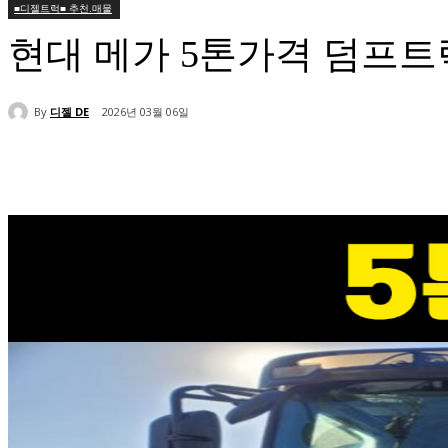
■디젤트럭■ 추천.매물
현대 메가 5톤가격 덤프
By
디젤 DE
2026년 03월 06일
공유하다