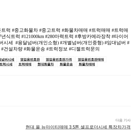
트럭 #중고화물차 #중고트럭 #화물차매매 #트럭매매 #트럭매
트럭 #121000km #280마력트럭 #후방카메라장착 #타이어
세 #용달넘버(개인소형) #개별넘버(개인중형) #임대넘버 #
#건설차량 #화물운송 #트럭정보 #디젤트럭문의
용넘버시세
영업용번호판
영업용번호판가격
영업용번호판매매
트럭시세
트럭매매
현대화물차
화물운송
화물차매매
다음 기사
현대 올 뉴마이티매매 3.5톤 셀프로더시세 특장차가격