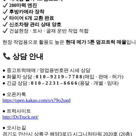
280마력 엔진
후방카메라 장착
타이어 6개 교환 완료
신조차량 관리 상태 양호
건설현장 · 토사 · 골재 운반 작업 적합
현장 작업용으로 활용도 높은
현대 메가 5톤 덤프트럭 매물
입니
상담 안내
● 중고트럭매매 / 영업용번호판 시세 상담
● 화물차 상담 :
0 1 0 – 9 2 1 9 – 7 7 8 8
(매입 · 판매 · 허가)
● 긴급 상담 :
0 1 0 – 2 2 3 1 – 6 6 6 6
(용달 · 개별 · 임대)
● 오픈카톡
https://open.kakao.com/o/s79o2ugd
● 트럭사이트
http://DsTruck.net/
● 오시는길
경기도 안산시 상록구 해양3로15 시그니처타워 2020호 (20층)