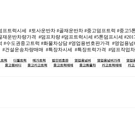
덤프트럭시세 #토사운반차 #골재운반차 #중고덤프트럭 #중고5톤
운반차량가격 #덤프차량 #덤프트럭시세 #5톤덤프시세 #2017년식
 #수도권중고트럭 #화물차상담 #영업용번호판가격 #영업용넘버시
 #건설운송차량매매 #특장차시세 #특장트럭가격 #덤프작업차 
프트럭
디젤트럭
메가트럭
법인번호판
영업용넘버
영업용넘버가격
영업
중고윙바디
중고카고트럭
중고트럭매매
중고화물차
카고트럭매매
카고