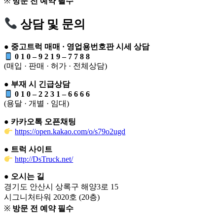
※
방문 전 예약 필수
상담 및 문의
●
중고트럭 매매 · 영업용번호판 시세 상담
0 1 0 – 9 2 1 9 – 7 7 8 8
(매입 · 판매 · 허가 · 전체상담)
●
부재 시 긴급상담
0 1 0 – 2 2 3 1 – 6 6 6 6
(용달 · 개별 · 임대)
●
카카오톡 오픈채팅
https://open.kakao.com/o/s79o2ugd
●
트럭 사이트
http://DsTruck.net/
●
오시는 길
경기도 안산시 상록구 해양3로 15
시그니처타워 2020호 (20층)
※
방문 전 예약 필수