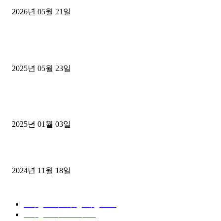
2026년 05월 21일
■트럭기사■ 인생.극장
중고트럭매매 유튜브로 실버버튼? 디젤트럭이 해냈습니다 (감동 실화
2025년 05월 23일
1톤운송업 콜바리 4년동안 하시다가 1톤화물차+영업용넘버가격비교
젤트럭으로 정리!
2025년 01월 03일
윙바디 3.5톤트럭+화물개별넘버 동시계약손님, 지입정리 인터뷰
2024년 11월 18일
디젤트럭 카테고리
■디젤트럭■ 추천.매물
1168
■디젤트럭스토리
428