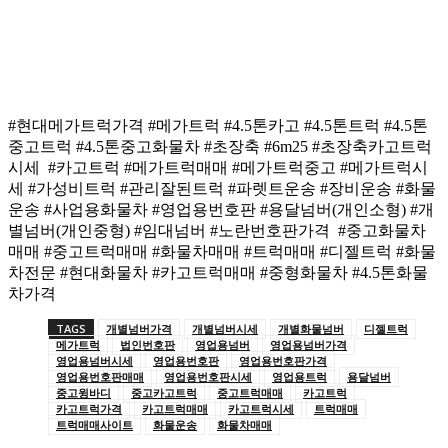
#현대메가트럭가격 #메가트럭 #4.5톤카고 #4.5톤트럭 #4.5톤
중고트럭 #4.5톤중고화물차 #초장축 #6m25 #초장축카고트럭
시세 #카고트럭 #메가트럭매매 #메가트럭중고 #메가트럭시
세 #가성비트럭 #관리잘된트럭 #파렛트운송 #장비운송 #화물
운송 #사업용화물차 #영업용번호판 #용달넘버(개인소형) #개
별넘버(개인중형) #임대넘버 #노란번호판가격 #중고화물차
매매 #중고트럭매매 #화물차매매 #트럭매매 #디젤트럭 #화물
차전문 #현대화물차 #카고트럭매매 #중형화물차 #4.5톤화물
차가격
TAGS
개별넘버가격
개별넘버시세
개별화물넘버
디젤트럭
메가트럭
법인번호판
영업용넘버
영업용넘버가격
영업용넘버시세
영업용번호판
영업용번호판가격
영업용번호판매매
영업용번호판시세
영업용트럭
용달넘버
중고윙바디
중고카고트럭
중고트럭매매
카고트럭
카고트럭가격
카고트럭매매
카고트럭시세
트럭매매
트럭매매사이트
화물운송
화물차매매