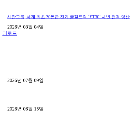
새안그룹, 세계 최초 30톤급 전기 굴절트럭 ‘ET30’ 내년 전격 양산
2026년 08월 04일
더로드
■디젤트럭■ 허가.진행
파주시 1.2톤 카고트럭 용달넘버 구매 완료! 접수까지 신속하게 진행
2026년 07월 09일
용인 고객님 1.2톤 냉동탑차 영업용번호판 계약 완료
2026년 06월 15일
[김해트럭매매] 3.5톤 윙바디에 개별화물넘버 달고 월 고정 지입료 
후기