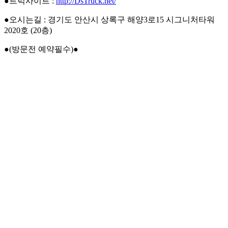
●트럭사이트 :
http://DsTruck.net/
●오시는길 : 경기도 안산시 상록구 해양3로15 시그니처타워
2020호 (20층)
●(방문전 예약필수)●