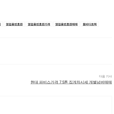
세
영업용번호판
영업용번호판가격
영업용번호판매매
윙바디트럭
다음 기사
현대 파비스가격 7.5톤 집게차시세 개별넘버매매