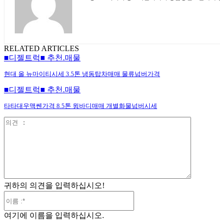
RELATED ARTICLES
■디젤트럭■ 추천.매물
현대 올 뉴마이티시세 3.5톤 냉동탑차매매 물류넘버가격
■디젤트럭■ 추천.매물
타타대우맥쎈가격 8.5톤 윙바디매매 개별화물넘버시세
의
견
:
귀하의 의견을 입력하십시오!
이
름
여기에 이름을 입력하십시오.
:*