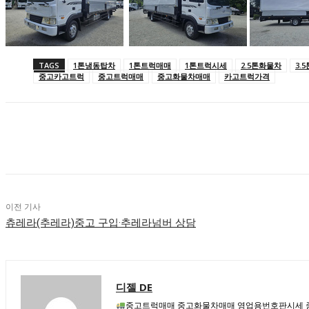
TAGS
1톤냉동탑차
1톤트럭매매
1톤트럭시세
2.5톤화물차
3.
중고카고트럭
중고트럭매매
중고화물차매매
카고트럭가격
공유하다
이전 기사
츄레라(추레라)중고 구입·추레라넘버 상담
디젤 DE
중고트럭매매 중고화물차매매 영업용번호판시세 중