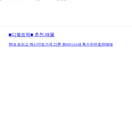
■디젤트럭■ 추천.매물
현대 트라고 엑시언트가격 25톤 윙바디시세 특수차번호판매매