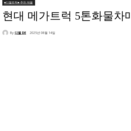
■디젤트럭■ 추천.매물
현대 메가트럭 5톤화물차
By
디젤 DE
2025년 08월 14일
공유하다