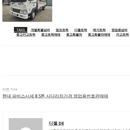
TAGS
개별화물넘버
덤프트럭
디젤트럭
메가트럭
영업용넘버
중고카고트럭
중고트럭매매
중고화물차
중고화물차매매
카고트럭
공유하다
이전 기사
현대 파비스시세 8.5톤 사다리차가격 영업용번호판매매
디젤 DE