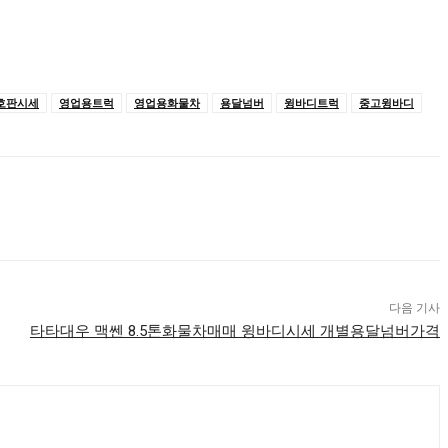
호판시세
영업용트럭
영업용화물차
용달넘버
윙바디트럭
중고윙바디
다음 기사
타타대우 맥쎈 8.5톤화물차매매 윙바디시세 개별용달넘버가격