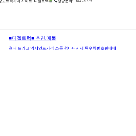
고트럭가격 사이트. 디젤트럭
상담문의: 1644 - 9779
■디젤트럭■ 추천.매물
현대 트라고 엑시언트가격 25톤 윙바디시세 특수차번호판매매