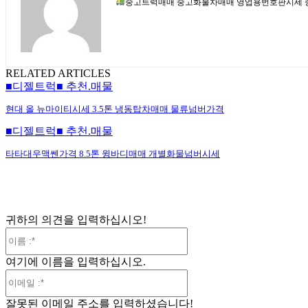
중고트럭매매 중고화물차매매 영업용번호판시세 중
RELATED ARTICLES
■디젤트럭■ 추천.매물
현대 올 뉴마이티시세 3.5톤 냉동탑차매매 물류넘버가격
■디젤트럭■ 추천.매물
타타대우맥쎈가격 8.5톤 윙바디매매 개별화물넘버시세
귀하의 의견을 입력하십시오!
이
름
여기에 이름을 입력하십시오.
:*
이
메
잘못된 이메일 주소를 입력하셨습니다!
일