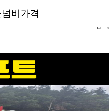
물넘버가격
493
0