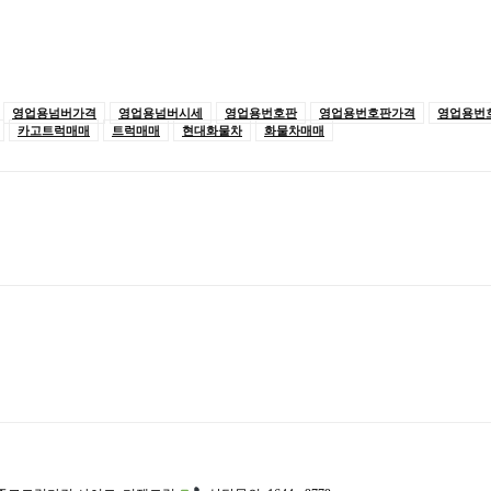
영업용넘버가격
영업용넘버시세
영업용번호판
영업용번호판가격
영업용번
카고트럭매매
트럭매매
현대화물차
화물차매매