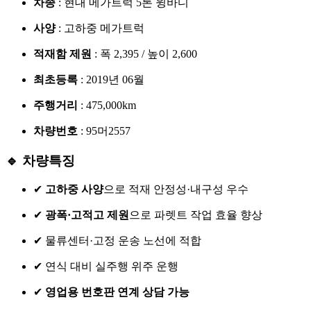
차종
: 현대 메가트럭 5톤 윙바디
사양
: 고하중 메가트럭
적재함 제원
: 폭 2,395 / 높이 2,600
최초등록
: 2019년 06월
주행거리
: 475,000km
차량번호
: 95머2557
🔹 차량특징
✔
고하중 사양
으로 적재 안정성·내구성 우수
✔
광폭·고적고 제원
으로 파렛트 작업 효율 향상
✔ 물류센터·고정 운송 노선에 적합
✔ 연식 대비 실주행 위주 운행
✔
영업용 번호판 연계 상담 가능