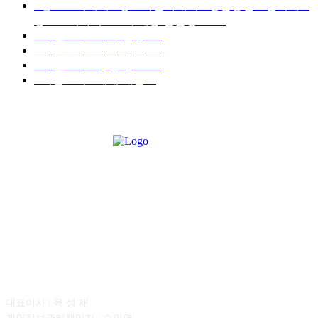
■중고트럭매매 ■중고화물차매매 ■영업용번호판시세 ■
중고트럭가격 ■소식 제공 알뜰정보
149
■디젤트럭■ 허가.진행
128
■디젤트럭■ 계약.상담
126
■디젤트럭■ 운송.정보
121
■디젤트럭■ 매매.매입
69
회사소개
대표이사 : 육 성 재
개인정보관리책임자 : 송민영