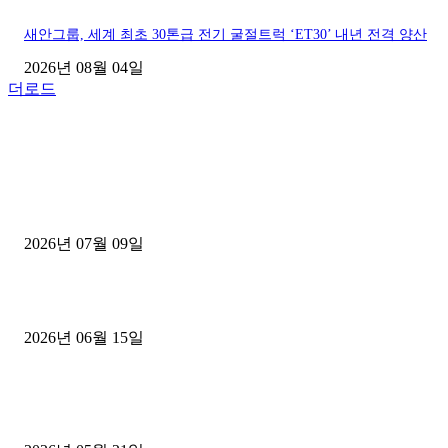
새안그룹, 세계 최초 30톤급 전기 굴절트럭 ‘ET30’ 내년 전격 양산
2026년 08월 04일
더로드
■디젤트럭■ 허가.진행
파주시 1.2톤 카고트럭 용달넘버 구매 완료! 접수까지 신속하게 진행
2026년 07월 09일
용인 고객님 1.2톤 냉동탑차 영업용번호판 계약 완료
2026년 06월 15일
[김해트럭매매] 3.5톤 윙바디에 개별화물넘버 달고 월 고정 지입료 
후기