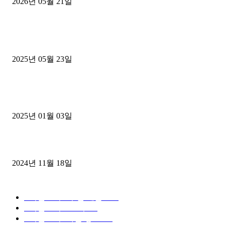
2026년 05월 21일
■트럭기사■ 인생.극장
중고트럭매매 유튜브로 실버버튼? 디젤트럭이 해냈습니다 (감동 실화
2025년 05월 23일
1톤운송업 콜바리 4년동안 하시다가 1톤화물차+영업용넘버가격비교
젤트럭으로 정리!
2025년 01월 03일
윙바디 3.5톤트럭+화물개별넘버 동시계약손님, 지입정리 인터뷰
2024년 11월 18일
디젤트럭 카테고리
■디젤트럭■ 추천.매물
1168
■디젤트럭스토리
428
■디젤트럭■화물.정보
188