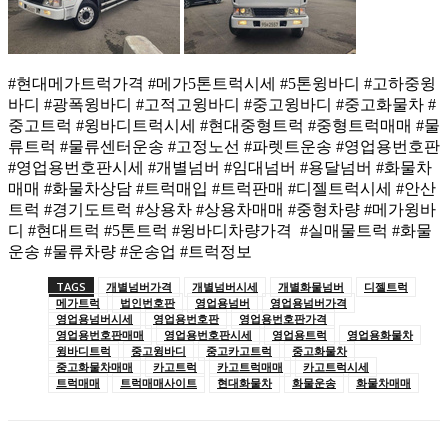
#현대메가트럭가격 #메가5톤트럭시세 #5톤윙바디 #고하중윙
바디 #광폭윙바디 #고적고윙바디 #중고윙바디 #중고화물차 #
중고트럭 #윙바디트럭시세 #현대중형트럭 #중형트럭매매 #물
류트럭 #물류센터운송 #고정노선 #파렛트운송 #영업용번호판
#영업용번호판시세 #개별넘버 #임대넘버 #용달넘버 #화물차
매매 #화물차상담 #트럭매입 #트럭판매 #디젤트럭시세 #안산
트럭 #경기도트럭 #상용차 #상용차매매 #중형차량 #메가윙바
디 #현대트럭 #5톤트럭 #윙바디차량가격 #실매물트럭 #화물
운송 #물류차량 #운송업 #트럭정보
TAGS
개별넘버가격
개별넘버시세
개별화물넘버
디젤트럭
메가트럭
법인번호판
영업용넘버
영업용넘버가격
영업용넘버시세
영업용번호판
영업용번호판가격
영업용번호판매매
영업용번호판시세
영업용트럭
영업용화물차
윙바디트럭
중고윙바디
중고카고트럭
중고화물차
중고화물차매매
카고트럭
카고트럭매매
카고트럭시세
트럭매매
트럭매매사이트
현대화물차
화물운송
화물차매매