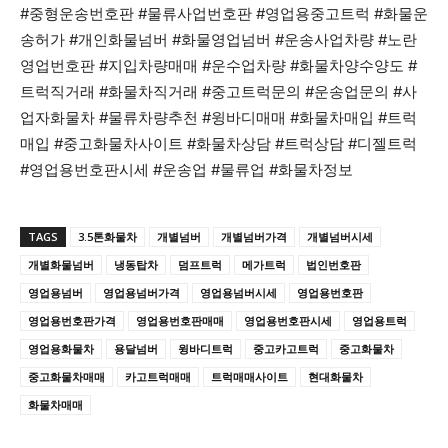
#중형운송번호판 #물류사업번호판 #영업용중고트럭 #화물운
송허가 #개인화물넘버 #화물영업넘버 #운송사업차량 #노란
영업번호판 #지입차량매매 #운수업차량 #화물차양수양도 #
트럭직거래 #화물차직거래 #중고트럭문의 #운송업문의 #사
업자화물차 #물류차량추천 #윙바디매매 #화물차매입 #트럭
매입 #중고화물차사이트 #화물차상담 #트럭상담 #디젤트럭
#영업용번호판시세 #운송업 #물류업 #화물차정보
TAGS
3.5톤화물차
개별넘버
개별넘버가격
개별넘버시세
개별화물넘버
냉동탑차
덤프트럭
메가트럭
법인번호판
영업용넘버
영업용넘버가격
영업용넘버시세
영업용번호판
영업용번호판가격
영업용번호판매매
영업용번호판시세
영업용트럭
영업용화물차
용달넘버
윙바디트럭
중고카고트럭
중고화물차
중고화물차매매
카고트럭매매
트럭매매사이트
현대화물차
화물차매매