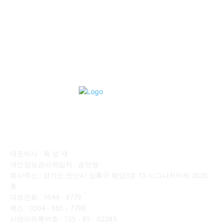
■디젤트럭■ 계약.상담
126
■디젤트럭■ 운송.정보
121
■디젤트럭■ 매매.매입
69
회사소개
대표이사 : 육 성 재
개인정보관리책임자 : 송민영
회사주소 : 경기도 안산시 상록구 해양3로 15 시그니처타워 2020
호
대표전화 : 1644 - 9779
팩스 : 0504 - 065 - 7788
사업자등록번호 : 739 - 85 - 02383