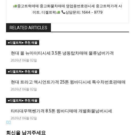
중고트럭매매 중고화물차매매 영업용번호판시세 중고트럭가격 사
이트. 디젤트럭
상담문의: 1644 - 9779
RELATED ARTICLES
■디젤트럭■ 추천.매물
현대 올 뉴마이티시세 3.5톤 냉동탑차매매 물류넘버가격
2026년 06월 02일
■디젤트럭■ 추천.매물
현대 트라고 엑시언트가격 25톤 윙바디시세 특수차번호판매매
2026년 06월 02일
■디젤트럭■ 추천.매물
타타대우맥쎈가격 8.5톤 윙바디매매 개별화물넘버시세
2026년 06월 02일
회신을 남겨주세요