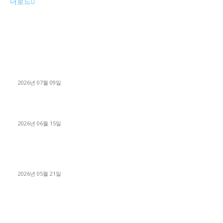
더로드
■디젤트럭■ 허가.진행
파주시 1.2톤 카고트럭 용달넘버 구매 완료! 접수까지 신속하게
진행
2026년 07월 09일
용인 고객님 1.2톤 냉동탑차 영업용번호판 계약 완료
2026년 06월 15일
[김해트럭매매] 3.5톤 윙바디에 개별화물넘버 달고 월 고정 지입
료 탈출한 후기
2026년 05월 21일
■트럭기사■ 인생.극장
중고트럭매매 유튜브로 실버버튼? 디젤트럭이 해냈습니다 (감동