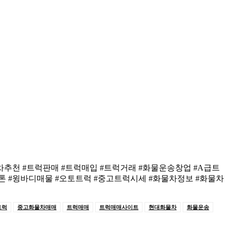
추천 #트럭판매 #트럭매입 #트럭거래 #화물운송창업 #A급트
톤 #윙바디매물 #오토트럭 #중고트럭시세 #화물차정보 #화물차
트럭
중고화물차매매
트럭매매
트럭매매사이트
현대화물차
화물운송