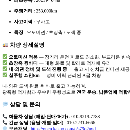
최초등록
: 2021년 04월
주행거리
: 253,000km
사고이력
: 무사고
특징
: 오토미션 / 초장축 / 도색 중
차량 상세설명
오토미션 적용
— 장거리 운전 피로도 최소화, 부드러운 변
초장축 윙바디
— 대형 화물 및 팔레트 적재에 유리
내·외관 정비 및 도색 진행 중
— 출고 시 신차급 컨디션 제공
실주행 25만km
— 정비 이력 관리된 A급 차량
내·외관 도색 완료 후 바로 출고 가능하며,
광폭형 적재함과 우수한 주행성으로
전국 운송, 납품업에 적합
상담 및 문의
화물차 상담 (매입·판매·허가)
: 010-9219-7788
긴급 상담 (용달·개별·임대)
: 010-2231-6666
오픈채팅
:
https://open.kakao.com/o/s79o2ugd