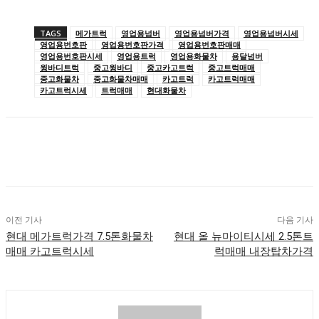
TAGS
메가트럭
영업용넘버
영업용넘버가격
영업용넘버시세
영업용번호판
영업용번호판가격
영업용번호판매매
영업용번호판시세
영업용트럭
영업용화물차
용달넘버
윙바디트럭
중고윙바디
중고카고트럭
중고트럭매매
중고화물차
중고화물차매매
카고트럭
카고트럭매매
카고트럭시세
트럭매매
현대화물차
이전 기사
다음 기사
현대 메가트럭가격 7.5톤화물차
현대 올 뉴마이티시세 2.5톤트
매매 카고트럭시세
럭매매 내장탑차가격