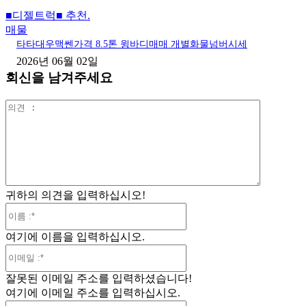
■디젤트럭■ 추천.
매물
타타대우맥쎈가격 8.5톤 윙바디매매 개별화물넘버시세
2026년 06월 02일
회신을 남겨주세요
의
견
:
귀하의 의견을 입력하십시오!
이
름
여기에 이름을 입력하십시오.
:*
이
메
잘못된 이메일 주소를 입력하셨습니다!
일
여기에 이메일 주소를 입력하십시오.
:*