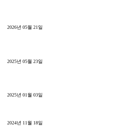
[김해트럭매매] 3.5톤 윙바디에 개별화물넘버 달고 월 고정 지입료 
후기
2026년 05월 21일
■트럭기사■ 인생.극장
중고트럭매매 유튜브로 실버버튼? 디젤트럭이 해냈습니다 (감동 실화
2025년 05월 23일
1톤운송업 콜바리 4년동안 하시다가 1톤화물차+영업용넘버가격비교
젤트럭으로 정리!
2025년 01월 03일
윙바디 3.5톤트럭+화물개별넘버 동시계약손님, 지입정리 인터뷰
2024년 11월 18일
디젤트럭 카테고리