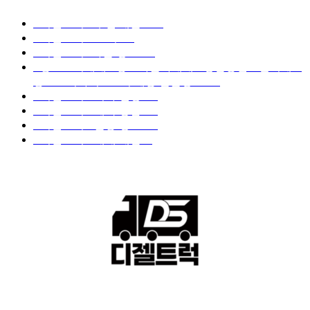
■디젤트럭■ 추천.매물
1168
■디젤트럭스토리
428
■디젤트럭■화물.정보
188
■중고트럭매매 ■중고화물차매매 ■영업용번호판시세 ■
중고트럭가격 ■소식 제공 알뜰정보
149
■디젤트럭■ 허가.진행
128
■디젤트럭■ 계약.상담
126
■디젤트럭■ 운송.정보
121
■디젤트럭■ 매매.매입
69