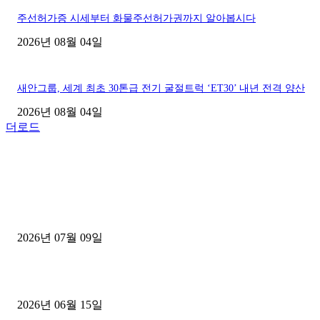
주선허가증 시세부터 화물주선허가권까지 알아봅시다
2026년 08월 04일
새안그룹, 세계 최초 30톤급 전기 굴절트럭 ‘ET30’ 내년 전격 양산
2026년 08월 04일
더로드
■디젤트럭■ 허가.진행
파주시 1.2톤 카고트럭 용달넘버 구매 완료! 접수까지 신속하게 진행
2026년 07월 09일
용인 고객님 1.2톤 냉동탑차 영업용번호판 계약 완료
2026년 06월 15일