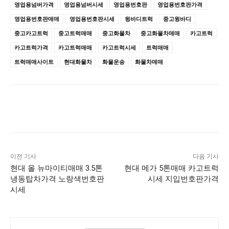
영업용넘버가격
영업용넘버시세
영업용번호판
영업용번호판가격
영업용번호판매매
영업용번호판시세
윙바디트럭
중고윙바디
중고카고트럭
중고트럭매매
중고화물차
중고화물차매매
카고트럭
카고트럭가격
카고트럭매매
카고트럭시세
트럭매매
트럭매매사이트
현대화물차
화물운송
화물차매매
이전 기사
다음 기사
현대 올 뉴마이티매매 3.5톤
현대 메가 5톤매매 카고트럭
냉동탑차가격 노랑색번호판
시세 지입번호판가격
시세