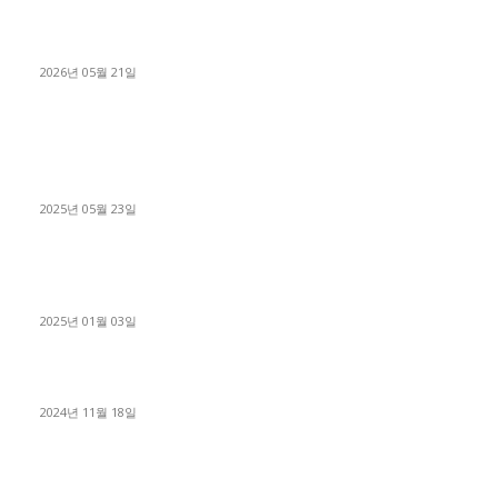
[김해트럭매매] 3.5톤 윙바디에 개별화물넘버 달고 월 고정 지입
료 탈출한 후기
2026년 05월 21일
■트럭기사■ 인생.극장
중고트럭매매 유튜브로 실버버튼? 디젤트럭이 해냈습니다 (감동
실화)
2025년 05월 23일
1톤운송업 콜바리 4년동안 하시다가 1톤화물차+영업용넘버가
격비교후 디젤트럭으로 정리!
2025년 01월 03일
윙바디 3.5톤트럭+화물개별넘버 동시계약손님, 지입정리 인터뷰
2024년 11월 18일
디젤트럭 카테고리
■디젤트럭■ 추천.매물
1168