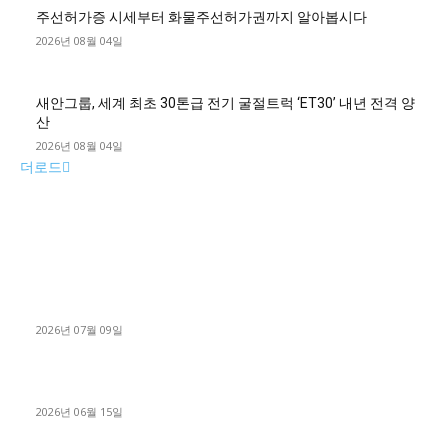
주선허가증 시세부터 화물주선허가권까지 알아봅시다
2026년 08월 04일
새안그룹, 세계 최초 30톤급 전기 굴절트럭 ‘ET30’ 내년 전격 양
산
2026년 08월 04일
더로드
■디젤트럭■ 허가.진행
파주시 1.2톤 카고트럭 용달넘버 구매 완료! 접수까지 신속하게
진행
2026년 07월 09일
용인 고객님 1.2톤 냉동탑차 영업용번호판 계약 완료
2026년 06월 15일