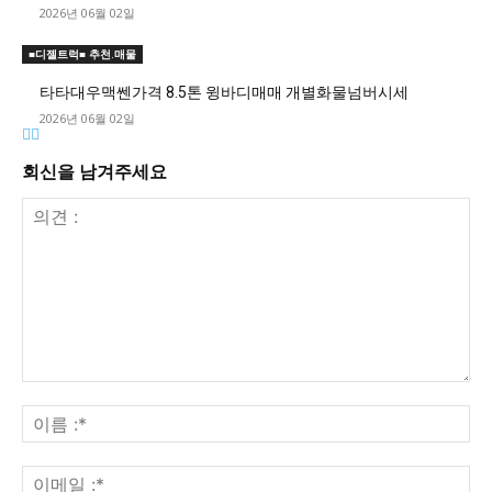
2026년 06월 02일
■디젤트럭■ 추천.매물
타타대우맥쎈가격 8.5톤 윙바디매매 개별화물넘버시세
2026년 06월 02일
회신을 남겨주세요
의
견
이
:
름
:*
이