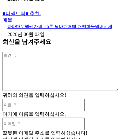
■디젤트럭■ 추천.
매물
타타대우맥쎈가격 8.5톤 윙바디매매 개별화물넘버시세
2026년 06월 02일
회신을 남겨주세요
의
견
:
귀하의 의견을 입력하십시오!
이
름
여기에 이름을 입력하십시오.
:*
이
메
잘못된 이메일 주소를 입력하셨습니다!
일