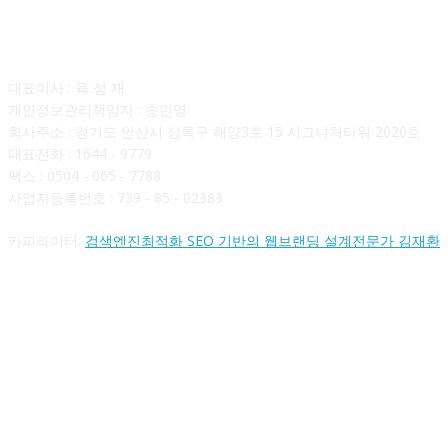
회사소개
대표이사 : 육 성 재
개인정보관리책임자 : 송민영
회사주소 : 경기도 안산시 상록구 해양3로 15 시그니처타워 2020호
대표전화 : 1644 - 9779
팩스 : 0504 - 065 - 7788
사업자등록번호 : 739 - 85 - 02383
카피라이터:
검색엔진최적화 SEO 기반의 웹브랜딩 설계전문가 김재환
FOLLOW US