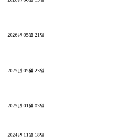
[김해트럭매매] 3.5톤 윙바디에 개별화물넘버 달고 월 고정 지입료 
후기
2026년 05월 21일
■트럭기사■ 인생.극장
중고트럭매매 유튜브로 실버버튼? 디젤트럭이 해냈습니다 (감동 실화
2025년 05월 23일
1톤운송업 콜바리 4년동안 하시다가 1톤화물차+영업용넘버가격비교
젤트럭으로 정리!
2025년 01월 03일
윙바디 3.5톤트럭+화물개별넘버 동시계약손님, 지입정리 인터뷰
2024년 11월 18일