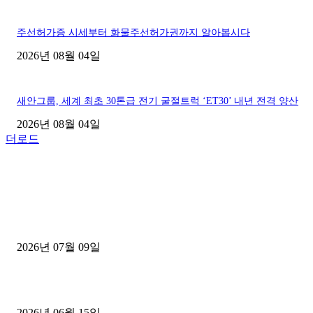
주선허가증 시세부터 화물주선허가권까지 알아봅시다
2026년 08월 04일
새안그룹, 세계 최초 30톤급 전기 굴절트럭 ‘ET30’ 내년 전격 양산
2026년 08월 04일
더로드
■디젤트럭■ 허가.진행
파주시 1.2톤 카고트럭 용달넘버 구매 완료! 접수까지 신속하게 진행
2026년 07월 09일
용인 고객님 1.2톤 냉동탑차 영업용번호판 계약 완료
2026년 06월 15일