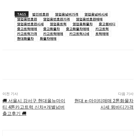
TAGS
법인번호판
영업용넘버가격
영업용넘버시세
영업용번호판
영업용번호판가격
영업용번호판매매
영업용번호판시세
영업용트럭
영업용화물차
중고윙바디
중고트럭매매
중고화물차
중고화물차매매
카고트럭
카고트럭가격
카고트럭매매
카고트럭시세
트럭매매
현대화물차
화물차매매
이전 기사
다음 기사
🚚 서울시 강서구 현대올뉴마이
현대 e-마이티매매 2톤화물차
티 4톤카고트럭 신차+개별넘버
시세 윙바디가격
출고후기 🚚