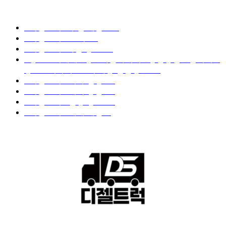
디젤트럭 카테고리
■디젤트럭■ 추천.매물
1168
■디젤트럭스토리
428
■디젤트럭■화물.정보
188
■중고트럭매매 ■중고화물차매매 ■영업용번호판시세 ■
중고트럭가격 ■소식 제공 알뜰정보
149
■디젤트럭■ 허가.진행
128
■디젤트럭■ 계약.상담
126
■디젤트럭■ 운송.정보
121
■디젤트럭■ 매매.매입
69