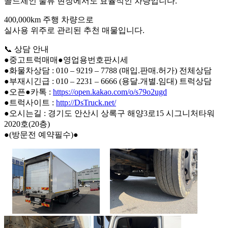
콜드체인 물류 현장에서도 효율적인 차량입니다.
400,000km 주행 차량으로
실사용 위주로 관리된 추천 매물입니다.
📞 상담 안내
●중고트럭매매●영업용번호판시세
●화물차상담 : 010 – 9219 – 7788 (매입.판매.허가) 전체상담
●부재시긴급 : 010 – 2231 – 6666 (용달.개별.임대) 트럭상담
●오픈●카톡 :
https://open.kakao.com/o/s79o2ugd
●트럭사이트 :
http://DsTruck.net/
●오시는길 : 경기도 안산시 상록구 해양3로15 시그니처타워
2020호(20층)
●(방문전 예약필수)●