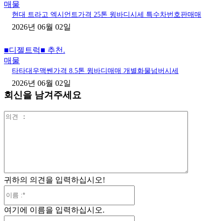
매물
현대 트라고 엑시언트가격 25톤 윙바디시세 특수차번호판매매
2026년 06월 02일
■디젤트럭■ 추천.
매물
타타대우맥쎈가격 8.5톤 윙바디매매 개별화물넘버시세
2026년 06월 02일
회신을 남겨주세요
의
견
:
귀하의 의견을 입력하십시오!
이
름
여기에 이름을 입력하십시오.
:*
이