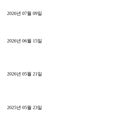
파주시 1.2톤 카고트럭 용달넘버 구매 완료! 접수까지 신속하게 진행
2026년 07월 09일
용인 고객님 1.2톤 냉동탑차 영업용번호판 계약 완료
2026년 06월 15일
[김해트럭매매] 3.5톤 윙바디에 개별화물넘버 달고 월 고정 지입료 
후기
2026년 05월 21일
■트럭기사■ 인생.극장
중고트럭매매 유튜브로 실버버튼? 디젤트럭이 해냈습니다 (감동 실화
2025년 05월 23일
1톤운송업 콜바리 4년동안 하시다가 1톤화물차+영업용넘버가격비교
젤트럭으로 정리!