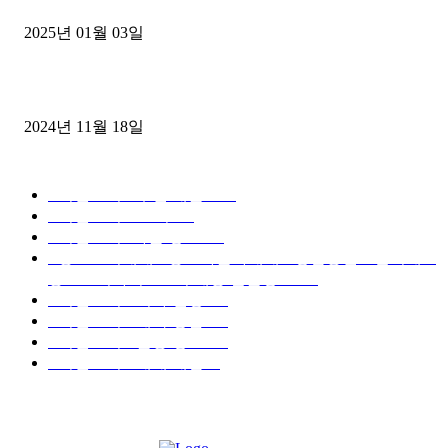
2025년 01월 03일
윙바디 3.5톤트럭+화물개별넘버 동시계약손님, 지입정리 인터뷰
2024년 11월 18일
디젤트럭 카테고리
■디젤트럭■ 추천.매물
1168
■디젤트럭스토리
428
■디젤트럭■화물.정보
188
■중고트럭매매 ■중고화물차매매 ■영업용번호판시세 ■
중고트럭가격 ■소식 제공 알뜰정보
149
■디젤트럭■ 허가.진행
128
■디젤트럭■ 계약.상담
126
■디젤트럭■ 운송.정보
121
■디젤트럭■ 매매.매입
69