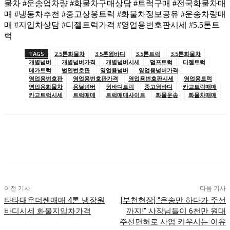
물차 #운송업차량 #화물차구매상담 #트럭구매 #전국화물차매
매 #냉동차추천 #중고상용트럭 #화물차정보공유 #운송차량매
매 #지입차상담 #디젤트럭가격 #영업용번호판시세 #5.5톤트
럭
TAGS
2.5톤화물차
3.5톤윙바디
3.5톤트럭
3.5톤화물차
개별넘버
개별넘버가격
개별넘버시세
덤프트럭
디젤트럭
메가트럭
법인번호판
영업용넘버
영업용넘버가격
영업용번호판
영업용번호판가격
영업용번호판시세
영업용트럭
영업용화물차
용달넘버
윙바디트럭
중고윙바디
카고트럭매매
카고트럭시세
트럭매매
트럭매매사이트
화물운송
화물차매매
이전 기사
다음 기사
타타대우더쎈매매 4톤 냉장원
[부천현장] “운송만 하다가 주선
바디시세 화물지입차가격
까지!” 사장님들이 6천만 원대
주선면허로 사업 키우시는 이유