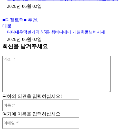
2026년 06월 02일
■디젤트럭■ 추천.
매물
타타대우맥쎈가격 8.5톤 윙바디매매 개별화물넘버시세
2026년 06월 02일
회신을 남겨주세요
의
견
:
귀하의 의견을 입력하십시오!
이
름
여기에 이름을 입력하십시오.
:*
이
메