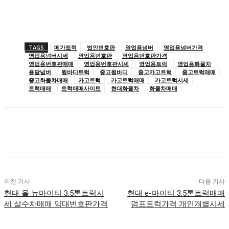
TAGS
메가트럭
법인번호판
영업용넘버
영업용넘버가격
영업용넘버시세
영업용번호판
영업용번호판가격
영업용번호판매매
영업용번호판시세
영업용트럭
영업용화물차
용달넘버
윙바디트럭
중고윙바디
중고카고트럭
중고트럭매매
중고화물차매매
카고트럭
카고트럭매매
카고트럭시세
트럭매매
트럭매매사이트
현대화물차
화물차매매
이전 기사
다음 기사
현대 올 뉴마이티 3.5톤트럭시
현대 e-마이티 3.5톤트럭매매
세 살수차매매 임대번호판가격
덤프트럭가격 개인개별시세