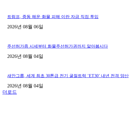
트럼프, 중동 해운·화물 피해 이란 자금 직접 투입
2026년 08월 06일
주선허가증 시세부터 화물주선허가권까지 알아봅시다
2026년 08월 04일
새안그룹, 세계 최초 30톤급 전기 굴절트럭 ‘ET30’ 내년 전격 양산
2026년 08월 04일
더로드
■디젤트럭■ 허가.진행
파주시 1.2톤 카고트럭 용달넘버 구매 완료! 접수까지 신속하게 진행