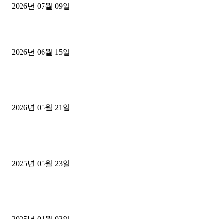
2026년 07월 09일
용인 고객님 1.2톤 냉동탑차 영업용번호판 계약 완료
2026년 06월 15일
[김해트럭매매] 3.5톤 윙바디에 개별화물넘버 달고 월 고정 지입료 
후기
2026년 05월 21일
■트럭기사■ 인생.극장
중고트럭매매 유튜브로 실버버튼? 디젤트럭이 해냈습니다 (감동 실화
2025년 05월 23일
1톤운송업 콜바리 4년동안 하시다가 1톤화물차+영업용넘버가격비교
젤트럭으로 정리!
2025년 01월 03일