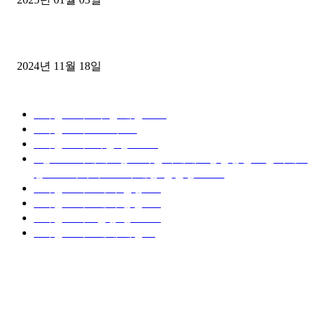
윙바디 3.5톤트럭+화물개별넘버 동시계약손님, 지입정리 인터뷰
2024년 11월 18일
디젤트럭 카테고리
■디젤트럭■ 추천.매물
1168
■디젤트럭스토리
428
■디젤트럭■화물.정보
188
■중고트럭매매 ■중고화물차매매 ■영업용번호판시세 ■
중고트럭가격 ■소식 제공 알뜰정보
149
■디젤트럭■ 허가.진행
128
■디젤트럭■ 계약.상담
126
■디젤트럭■ 운송.정보
121
■디젤트럭■ 매매.매입
69