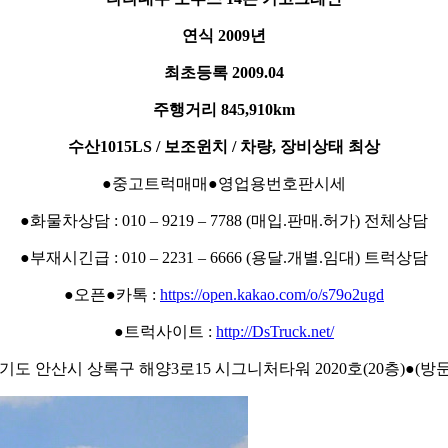
연식 2009년
최초등록 2009.04
주행거리 845,910km
수산1015LS / 보조윈치 / 차량, 장비상태 최상
●중고트럭매매●영업용번호판시세
●화물차상담 : 010 – 9219 – 7788 (매입.판매.허가) 전체상담
●부재시긴급 : 010 – 2231 – 6666 (용달.개별.임대) 트럭상담
●오픈●카톡 :
https://open.kakao.com/o/s79o2ugd
●트럭사이트 :
http://DsTruck.net/
경기도 안산시 상록구 해양3로15 시그니처타워 2020호(20층)●(방