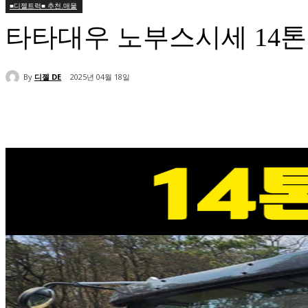
■디젤트럭■ 추천.매물
타타대우 노부스시세 14
By
디젤 DE
2025년 04월 18일
공유하다