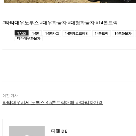
#타타대우노부스 #대우화물차 #대형화물차 #14톤트럭
TAGS
14톤
14톤카고
14톤카고크레인
14톤트럭
14톤화물차
타타대우화물차
공유하다
이전 기사
타타대우시세 노부스 4.5톤트럭매매 사다리차가격
디젤 DE