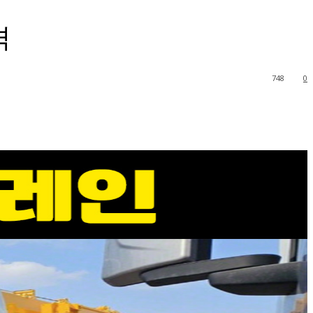
격
748
0