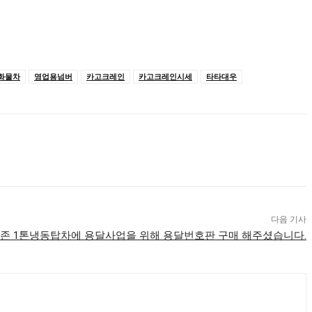
화물차
영업용넘버
카고크레인
카고크레인시세
타타대우
다음 기사
존 1톤냉동탑차에 용달사업을 위해 용달번호판 구매 해주셨습니다.