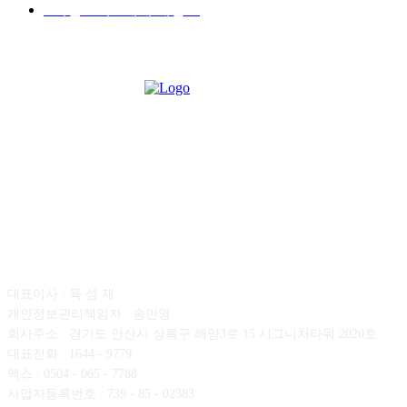
■디젤트럭■ 매매.매입
69
회사소개
대표이사 : 육 성 재
개인정보관리책임자 : 송민영
회사주소 : 경기도 안산시 상록구 해양3로 15 시그니처타워 2020호
대표전화 : 1644 - 9779
팩스 : 0504 - 065 - 7788
사업자등록번호 : 739 - 85 - 02383