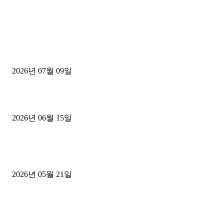
■디젤트럭■ 허가.진행
파주시 1.2톤 카고트럭 용달넘버 구매 완료! 접수까지 신속하게 진행
2026년 07월 09일
용인 고객님 1.2톤 냉동탑차 영업용번호판 계약 완료
2026년 06월 15일
[김해트럭매매] 3.5톤 윙바디에 개별화물넘버 달고 월 고정 지입료 
후기
2026년 05월 21일
■트럭기사■ 인생.극장
중고트럭매매 유튜브로 실버버튼? 디젤트럭이 해냈습니다 (감동 실화