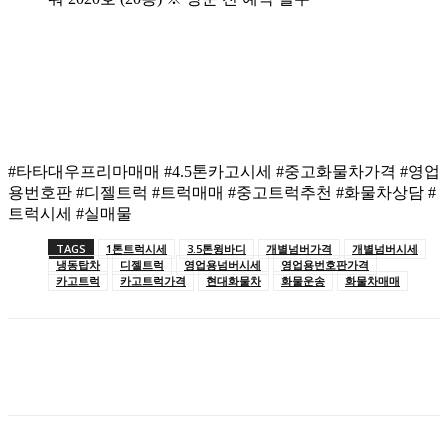
#타타대우프리마매매 #4.5톤카고시세 #중고화물차가격 #영업
용번호판 #디젤트럭 #트럭매매 #중고트럭추천 #화물차상담 #
트럭시세 #실매물
TAGS
1톤트럭시세
3.5톤윙바디
개별넘버가격
개별넘버시세
냉동탑차
디젤트럭
영업용넘버시세
영업용번호판가격
카고트럭
카고트럭가격
현대화물차
화물운송
화물차매매