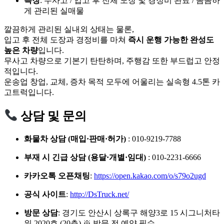
특징
: 무사고 / 입고 후 전체 도장 및 경정비 완료 / 꼼꼼하
게 관리된 실매물
깔끔하게 관리된 실내외 상태는 물론,
입고 후 전체 도장과 경정비를 마쳐
즉시 운행 가능한 완성도
높은 차량
입니다.
무사고 차량으로 기본기 탄탄하며, 주행감 또한 부드럽고 안정
적입니다.
운송업 창업, 교체, 증차 목적 모두에 어울리는 실속형 4.5톤 카
고트럭입니다.
상담 및 문의
화물차 상담 (매입·판매·허가)
: 010-9219-7788
부재 시 긴급 상담 (용달·개별·임대)
: 010-2231-6666
카카오톡 오픈채팅
:
https://open.kakao.com/o/s79o2ugd
공식 사이트
:
http://DsTruck.net/
방문 상담
: 경기도 안산시 상록구 해양3로 15 시그니처타
워 2020호 (20층) ※ 방문 전 예약 필수