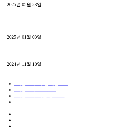
2025년 05월 23일
1톤운송업 콜바리 4년동안 하시다가 1톤화물차+영업용넘버가격비교
젤트럭으로 정리!
2025년 01월 03일
윙바디 3.5톤트럭+화물개별넘버 동시계약손님, 지입정리 인터뷰
2024년 11월 18일
디젤트럭 카테고리
■디젤트럭■ 추천.매물
1168
■디젤트럭스토리
428
■디젤트럭■화물.정보
188
■중고트럭매매 ■중고화물차매매 ■영업용번호판시세 ■
중고트럭가격 ■소식 제공 알뜰정보
149
■디젤트럭■ 허가.진행
128
■디젤트럭■ 계약.상담
126
■디젤트럭■ 운송.정보
121