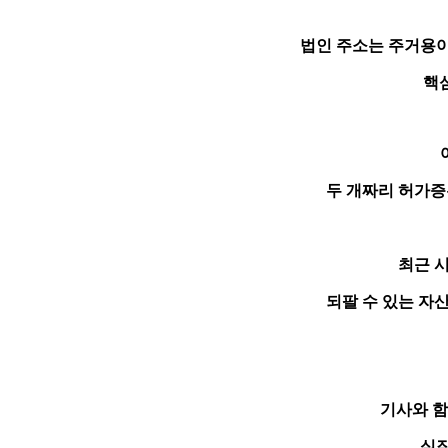
법인 주소는 주거용
핵
두 개짜리 허가증
최근 
되팔 수 있는 자
기사와 
실