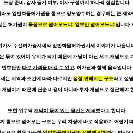
도장 준비, 감사 등기 여부, 이사 구성
까지 하나씩 점검합니다
이라도 일반화물허가권을 통으로 양도양수하는 경우에는 큰 제약
심은 허가권이
묶음으로 넘어오느냐! 일부만 넘어오느냐!
입니다 
여기서 주선허가증시세와 일반화물허가권시세 이야기가 나옵니
은 묶여 있어야 유지가 되기 때문에
개당이 아닌 세트 개념으로 
번호판만
따로 가격을 매길 수 없고,
허가권과 함께 움직입니다
시세는 지역과 조건에 따라 다르지만
점점 귀해지는 구조
라고 설
산 개념이기 때문에 단순 비용이 아니라 투자 개념으로 접근해야
또한 위수탁
계약이 묶여 있는 물건은 제외
했다고 합니다
함께 통으로 넘어오는 구조는
우리 차량에 바로 적용하기 어렵기 
질적으로 활용 가능한
일반화물허가권만 선별해 진행
하는 방식입