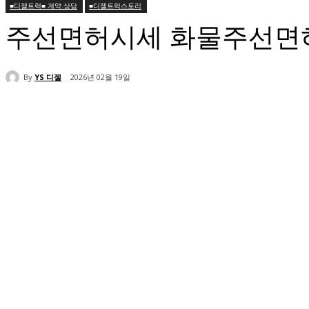
■디젤트럭■ 계약.상담
■디젤트럭스토리
주선면허시세 화물주선면
By
YS 디젤
2026년 02월 19일
공유하다