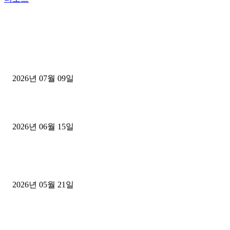
■디젤트럭■ 허가.진행
파주시 1.2톤 카고트럭 용달넘버 구매 완료! 접수까지 신속하게 진행
2026년 07월 09일
용인 고객님 1.2톤 냉동탑차 영업용번호판 계약 완료
2026년 06월 15일
[김해트럭매매] 3.5톤 윙바디에 개별화물넘버 달고 월 고정 지입료 
후기
2026년 05월 21일
■트럭기사■ 인생.극장
중고트럭매매 유튜브로 실버버튼? 디젤트럭이 해냈습니다 (감동 실화