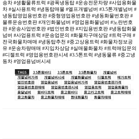
송차 #생활물류트럭 #광폭냉동탑 #운송전문차량 #사업용화물
차 #실사용트럭 #냉동탑매물 #엘프개별넘버 #3.5톤개별넘버 #
냉동탑영업용번호판 #중형영업용번호판 #냉동화물번호판 #
물류운송번호판 #개인화물넘버 #영업용화물넘버 #노란번호
판 #운송사업번호판 #법인번호판 #지입용번호판 #냉동탑화물
넘버 #사업용트럭 #운송업문의 #화물차구매상담 #트럭구매 #
전국화물차매매 #냉동탑추천 #중고상용트럭 #화물차정보공
유 #운송차량매매 #지입차상담 #실매물화물차 #트럭매입문의
#디젤트럭 #영업용번호판시세 #3.5톤트럭 #냉동물류 #중고냉
동차 #영업용넘버시세
TAGS
3.5톤윙바디
3.5톤트럭
3.5톤화물차
개별넘버
개별넘버가격
개별넘버시세
개별화물넘버
디젤트럭
메가트럭
법인번호판
영업용넘버
영업용넘버가격
영업용번호판가격
영업용번호판매매
영업용번호판시세
영업용트럭
영업용화물차
용달넘버
윙바디트럭
중고윙바디
중고카고트럭
중고트럭매매
중고화물차
중고화물차매매
현대화물차
화물차매매