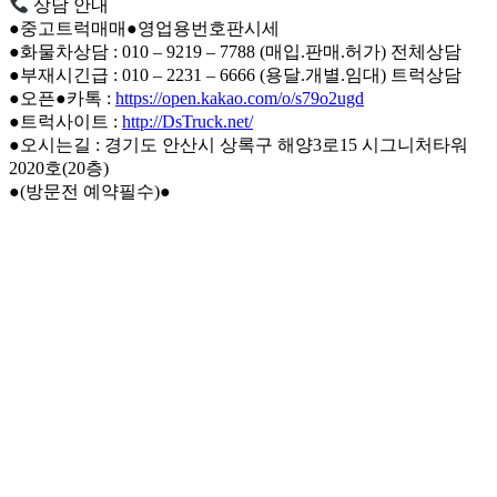
상담 안내
●중고트럭매매●영업용번호판시세
●화물차상담 : 010 – 9219 – 7788 (매입.판매.허가) 전체상담
●부재시긴급 : 010 – 2231 – 6666 (용달.개별.임대) 트럭상담
●오픈●카톡 :
https://open.kakao.com/o/s79o2ugd
●트럭사이트 :
http://DsTruck.net/
●오시는길 : 경기도 안산시 상록구 해양3로15 시그니처타워
2020호(20층)
●(방문전 예약필수)●