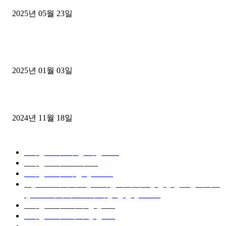
2025년 05월 23일
1톤운송업 콜바리 4년동안 하시다가 1톤화물차+영업용넘버가격비교
젤트럭으로 정리!
2025년 01월 03일
윙바디 3.5톤트럭+화물개별넘버 동시계약손님, 지입정리 인터뷰
2024년 11월 18일
디젤트럭 카테고리
■디젤트럭■ 추천.매물
1168
■디젤트럭스토리
428
■디젤트럭■화물.정보
188
■중고트럭매매 ■중고화물차매매 ■영업용번호판시세 ■
중고트럭가격 ■소식 제공 알뜰정보
149
■디젤트럭■ 허가.진행
128
■디젤트럭■ 계약.상담
126