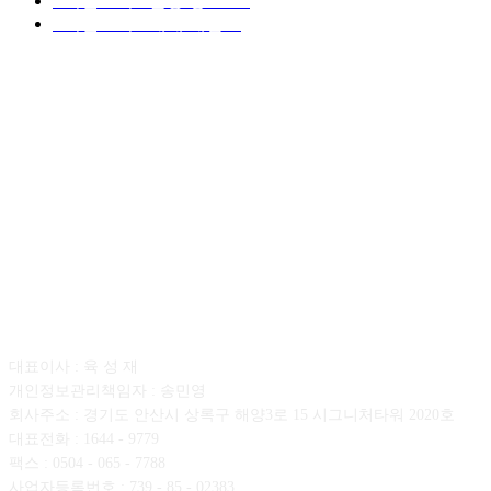
■디젤트럭■ 운송.정보
121
■디젤트럭■ 매매.매입
69
회사소개
대표이사 : 육 성 재
개인정보관리책임자 : 송민영
회사주소 : 경기도 안산시 상록구 해양3로 15 시그니처타워 2020호
대표전화 : 1644 - 9779
팩스 : 0504 - 065 - 7788
사업자등록번호 : 739 - 85 - 02383