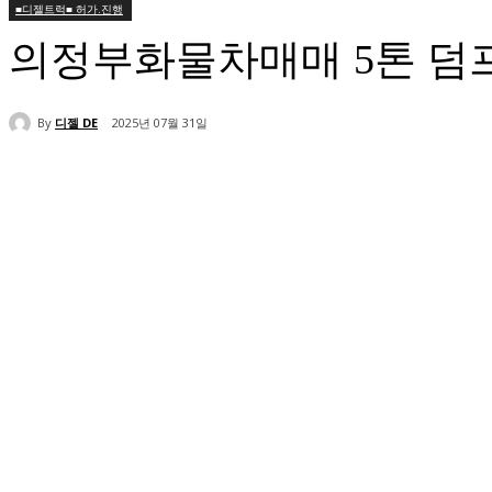
■디젤트럭■ 허가.진행
의정부화물차매매 5톤 덤프
By
디젤 DE
2025년 07월 31일
공유하다