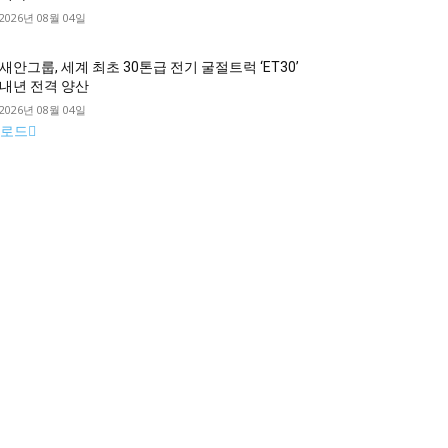
2026년 08월 04일
새안그룹, 세계 최초 30톤급 전기 굴절트럭 ‘ET30’
내년 전격 양산
2026년 08월 04일
로드