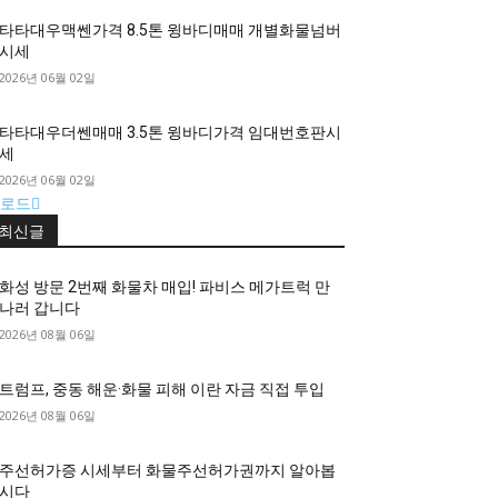
타타대우맥쎈가격 8.5톤 윙바디매매 개별화물넘버
시세
2026년 06월 02일
타타대우더쎈매매 3.5톤 윙바디가격 임대번호판시
세
2026년 06월 02일
로드
최신글
화성 방문 2번째 화물차 매입! 파비스 메가트럭 만
나러 갑니다
2026년 08월 06일
트럼프, 중동 해운·화물 피해 이란 자금 직접 투입
2026년 08월 06일
주선허가증 시세부터 화물주선허가권까지 알아봅
시다