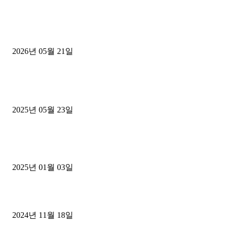
[김해트럭매매] 3.5톤 윙바디에 개별화물넘버 달고 월 고정 지입료 
후기
2026년 05월 21일
■트럭기사■ 인생.극장
중고트럭매매 유튜브로 실버버튼? 디젤트럭이 해냈습니다 (감동 실화
2025년 05월 23일
1톤운송업 콜바리 4년동안 하시다가 1톤화물차+영업용넘버가격비교
젤트럭으로 정리!
2025년 01월 03일
윙바디 3.5톤트럭+화물개별넘버 동시계약손님, 지입정리 인터뷰
2024년 11월 18일