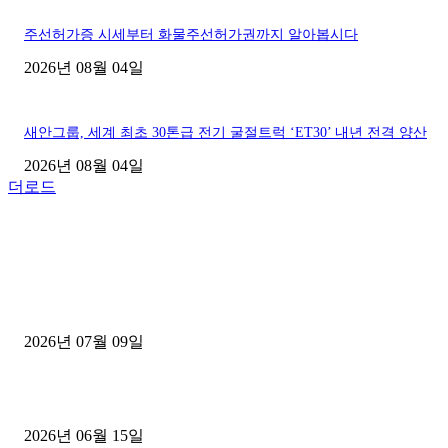
주선허가증 시세부터 화물주선허가권까지 알아봅시다
2026년 08월 04일
새안그룹, 세계 최초 30톤급 전기 굴절트럭 ‘ET30’ 내년 전격 양산
2026년 08월 04일
더로드
■디젤트럭■ 허가.진행
파주시 1.2톤 카고트럭 용달넘버 구매 완료! 접수까지 신속하게 진행
2026년 07월 09일
용인 고객님 1.2톤 냉동탑차 영업용번호판 계약 완료
2026년 06월 15일