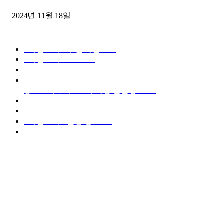
2024년 11월 18일
디젤트럭 카테고리
■디젤트럭■ 추천.매물
1168
■디젤트럭스토리
428
■디젤트럭■화물.정보
188
■중고트럭매매 ■중고화물차매매 ■영업용번호판시세 ■
중고트럭가격 ■소식 제공 알뜰정보
149
■디젤트럭■ 허가.진행
128
■디젤트럭■ 계약.상담
126
■디젤트럭■ 운송.정보
121
■디젤트럭■ 매매.매입
69