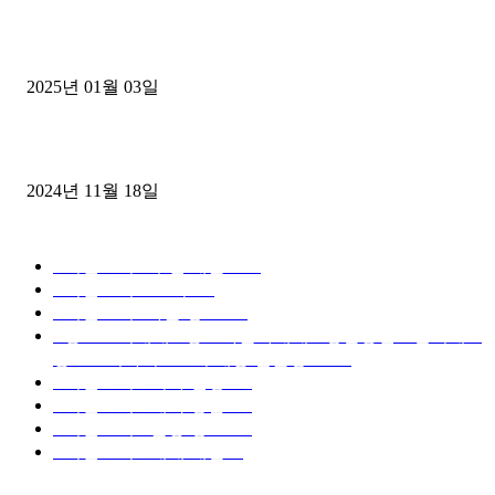
1톤운송업 콜바리 4년동안 하시다가 1톤화물차+영업용넘버가격비교
젤트럭으로 정리!
2025년 01월 03일
윙바디 3.5톤트럭+화물개별넘버 동시계약손님, 지입정리 인터뷰
2024년 11월 18일
디젤트럭 카테고리
■디젤트럭■ 추천.매물
1168
■디젤트럭스토리
428
■디젤트럭■화물.정보
188
■중고트럭매매 ■중고화물차매매 ■영업용번호판시세 ■
중고트럭가격 ■소식 제공 알뜰정보
149
■디젤트럭■ 허가.진행
128
■디젤트럭■ 계약.상담
126
■디젤트럭■ 운송.정보
121
■디젤트럭■ 매매.매입
69