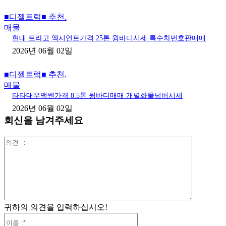
■디젤트럭■ 추천.
매물
현대 트라고 엑시언트가격 25톤 윙바디시세 특수차번호판매매
2026년 06월 02일
■디젤트럭■ 추천.
매물
타타대우맥쎈가격 8.5톤 윙바디매매 개별화물넘버시세
2026년 06월 02일
회신을 남겨주세요
의
견
:
귀하의 의견을 입력하십시오!
이