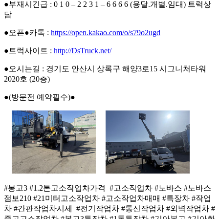
●부재시긴급 : 0 1 0 – 2 2 3 1 – 6 6 6 6 (용달.개별.임대) 트럭상
담
●오픈●카톡 :
https://open.kakao.com/o/s79o2ugd
●트럭사이트 :
http://DsTruck.net/
●오시는길 : 경기도 안산시 상록구 해양3로15 시그니처타워
2020호 (20층)
●(방문전 예약필수)●
#봉고3 #1.2톤고소작업차가격 #고소작업차 #노바스 #노바스
점보210 #21미터고소작업차 #고소작업차매매 #특장차 #작업
차 #간판작업차시세 #전기작업차 #통신작업차 #외벽작업차 #
중고고소작업차 #봉고3특장차 #1톤특장차 #기아봉고 #기아화