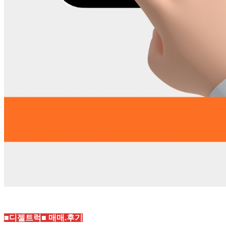
■디젤트럭■ 매매.후기