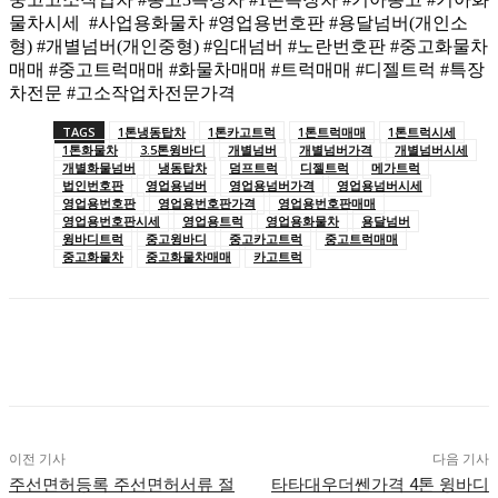
물차시세 #사업용화물차 #영업용번호판 #용달넘버(개인소
형) #개별넘버(개인중형) #임대넘버 #노란번호판 #중고화물차
매매 #중고트럭매매 #화물차매매 #트럭매매 #디젤트럭 #특장
차전문 #고소작업차전문가격
TAGS
1톤냉동탑차
1톤카고트럭
1톤트럭매매
1톤트럭시세
1톤화물차
3.5톤윙바디
개별넘버
개별넘버가격
개별넘버시세
개별화물넘버
냉동탑차
덤프트럭
디젤트럭
메가트럭
법인번호판
영업용넘버
영업용넘버가격
영업용넘버시세
영업용번호판
영업용번호판가격
영업용번호판매매
영업용번호판시세
영업용트럭
영업용화물차
용달넘버
윙바디트럭
중고윙바디
중고카고트럭
중고트럭매매
중고화물차
중고화물차매매
카고트럭
이전 기사
다음 기사
주선면허등록 주선면허서류 절
타타대우더쎈가격 4톤 윙바디