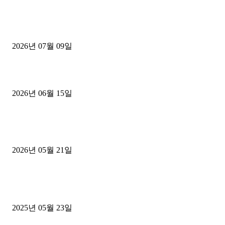
■디젤트럭■ 허가.진행
파주시 1.2톤 카고트럭 용달넘버 구매 완료! 접수까지 신속하게 진행
2026년 07월 09일
용인 고객님 1.2톤 냉동탑차 영업용번호판 계약 완료
2026년 06월 15일
[김해트럭매매] 3.5톤 윙바디에 개별화물넘버 달고 월 고정 지입료 
후기
2026년 05월 21일
■트럭기사■ 인생.극장
중고트럭매매 유튜브로 실버버튼? 디젤트럭이 해냈습니다 (감동 실화
2025년 05월 23일