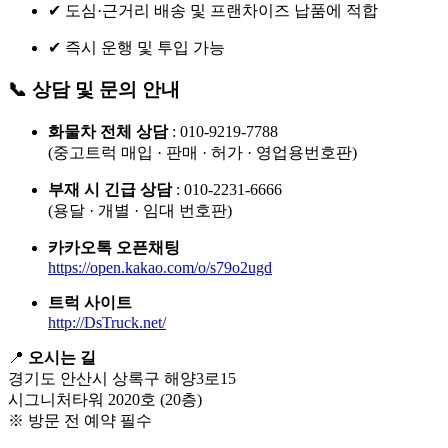
✔ 도심·근거리 배송 및 프랜차이즈 납품에 적합
✔ 즉시 운행 및 투입 가능
📞 상담 및 문의 안내
화물차 전체 상담
: 010-9219-7788
(중고트럭 매입 · 판매 · 허가 · 영업용번호판)
부재 시 긴급 상담
: 010-2231-6666
(용달 · 개별 · 임대 번호판)
카카오톡 오픈채팅
https://open.kakao.com/o/s79o2ugd
트럭 사이트
http://DsTruck.net/
📍
오시는 길
경기도 안산시 상록구 해양3로15
시그니처타워 2020호 (20층)
※ 방문 전 예약 필수