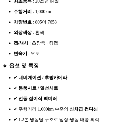
최초등록
: 2025년 04월
주행거리
: 1,000km
차량번호
: 805어 7658
외장색상
: 흰색
캡/섀시
: 초장축 · 킹캡
변속기
: 오토
🔹 옵션 및 특징
✔
네비게이션 / 후방카메라
✔
통풍시트 / 열선시트
✔
전동 접이식 백미러
✔ 주행거리 1,000km 수준의
신차급 컨디션
✔ 1.2톤 냉동탑 구조로 냉장·냉동 배송 최적