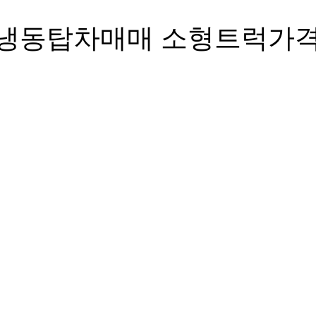
톤 냉동탑차매매 소형트럭가