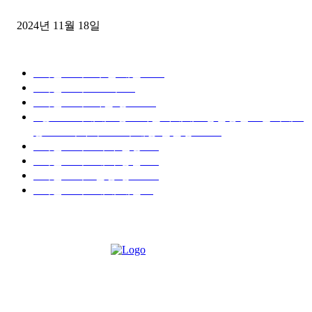
윙바디 3.5톤트럭+화물개별넘버 동시계약손님, 지입정리 인터뷰
2024년 11월 18일
디젤트럭 카테고리
■디젤트럭■ 추천.매물
1168
■디젤트럭스토리
428
■디젤트럭■화물.정보
188
■중고트럭매매 ■중고화물차매매 ■영업용번호판시세 ■
중고트럭가격 ■소식 제공 알뜰정보
149
■디젤트럭■ 허가.진행
128
■디젤트럭■ 계약.상담
126
■디젤트럭■ 운송.정보
121
■디젤트럭■ 매매.매입
69