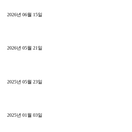
용인 고객님 1.2톤 냉동탑차 영업용번호판 계약 완료
2026년 06월 15일
[김해트럭매매] 3.5톤 윙바디에 개별화물넘버 달고 월 고정 지입료 
후기
2026년 05월 21일
■트럭기사■ 인생.극장
중고트럭매매 유튜브로 실버버튼? 디젤트럭이 해냈습니다 (감동 실화
2025년 05월 23일
1톤운송업 콜바리 4년동안 하시다가 1톤화물차+영업용넘버가격비교
젤트럭으로 정리!
2025년 01월 03일