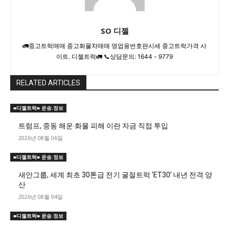
SO 디젤
🚛중고트럭매매 중고화물차매매 영업용번호판시세 중고트럭가격 사
이트. 디젤트럭🚛 📞상담문의: 1644 - 9779
RELATED ARTICLES
■디젤트럭■ 운송.정보
트럼프, 중동 해운·화물 피해 이란 자금 직접 투입
2026년 08월 06일
■디젤트럭■ 운송.정보
새안그룹, 세계 최초 30톤급 전기 굴절트럭 ‘ET30’ 내년 전격 양
산
2026년 08월 04일
■디젤트럭■ 운송.정보