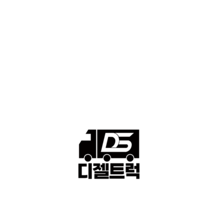
■중고트럭매매 ■중고화물차매매 ■영업용번호판시세 ■중고트럭가
격 ■소식 제공 알뜰정보
149
■디젤트럭■ 허가.진행
128
■디젤트럭■ 계약.상담
126
■디젤트럭■ 운송.정보
121
■디젤트럭■ 매매.매입
69