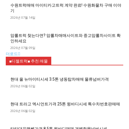
수원트럭매매 마이티카고트럭 계약 완료! 수원화물차 구매 이야
기
2026년 07월 14일
암롤트럭 찾는다면? 암롤차매매사이트와 중고암롤차사이트 확
인하세요
2026년 07월 09일
더로드
■디젤트럭■ 추천.매물
현대 올 뉴마이티시세 3.5톤 냉동탑차매매 물류넘버가격
2026년 06월 02일
현대 트라고 엑시언트가격 25톤 윙바디시세 특수차번호판매매
2026년 06월 02일
타타대우맥쎈가격 8.5톤 윙바디매매 개별화물넘버시세