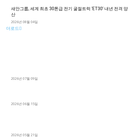
새안그룹, 세계 최초 30톤급 전기 굴절트럭 ‘ET30’ 내년 전격 양
산
2026년 08월 04일
더로드
■디젤트럭■ 허가.진행
파주시 1.2톤 카고트럭 용달넘버 구매 완료! 접수까지 신속하게
진행
2026년 07월 09일
용인 고객님 1.2톤 냉동탑차 영업용번호판 계약 완료
2026년 06월 15일
[김해트럭매매] 3.5톤 윙바디에 개별화물넘버 달고 월 고정 지입
료 탈출한 후기
2026년 05월 21일