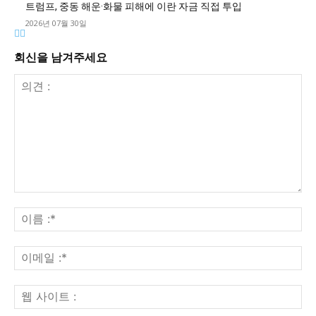
트럼프, 중동 해운·화물 피해에 이란 자금 직접 투입
2026년 07월 30일
회신을 남겨주세요
의
견
이
:
름
:*
이
메
일
웹
:*
사