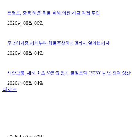
트럼프, 중동 해운·화물 피해 이란 자금 직접 투입
2026년 08월 06일
주선허가증 시세부터 화물주선허가권까지 알아봅시다
2026년 08월 04일
새안그룹, 세계 최초 30톤급 전기 굴절트럭 ‘ET30’ 내년 전격 양산
2026년 08월 04일
더로드
■디젤트럭■ 허가.진행
파주시 1.2톤 카고트럭 용달넘버 구매 완료! 접수까지 신속하게 진행
2026년 07월 09일