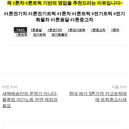
즉 1톤차·1톤트럭 기반의 영업을 추천드리는 이유입니다~
#1톤전기차 #1톤전기트럭 #1톤차 #1톤트럭
#전기트럭 #전기
화물차 #1톤용달 #1톤중고차
TAGS
1톤용달
1톤전기차
1톤전기트럭
1톤중고차
1톤차
1톤트럭
전기트럭
전기화물차
이전 기사
다음 기사
새벽배송만의 문제가 아니다,
현대 메가 5톤가격 카고트럭매
물류업 야간노동 전면 재점검
매 트럭중고시세
필요