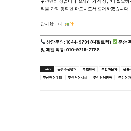
주선면허 창업이나 실시간
가격
상담이 필요하
작을 가장 정직한 파트너로서 함께하겠습니다.
감사합니다!
상담문의: 1644-9791 (디젤트럭)
운송 
및 매입 직통: 010-9219-7788
TAGS
물류주선면허
부천트럭
부천화물차
운송
주선면허매입
주선면허시세
주선면허판매
주선허가
공유하다