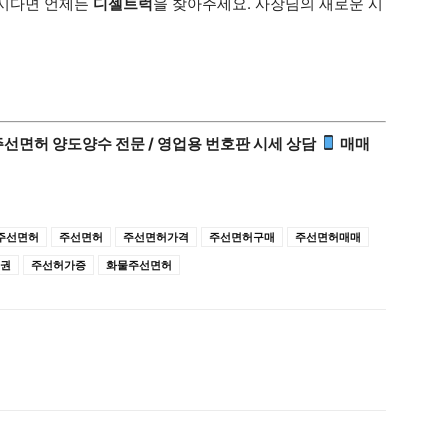
시다면 언제든
디젤트럭
을 찾아주세요. 사장님의 새로운 시
주선면허 양도양수 전문 / 영업용 번호판 시세 상담
매매
주선면허
주선면허
주선면허가격
주선면허구매
주선면허매매
권
주선허가증
화물주선면허