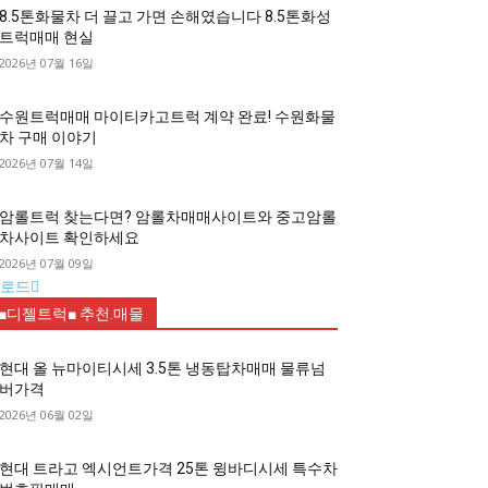
8.5톤화물차 더 끌고 가면 손해였습니다 8.5톤화성
트럭매매 현실
2026년 07월 16일
수원트럭매매 마이티카고트럭 계약 완료! 수원화물
차 구매 이야기
2026년 07월 14일
암롤트럭 찾는다면? 암롤차매매사이트와 중고암롤
차사이트 확인하세요
2026년 07월 09일
로드
■디젤트럭■ 추천.매물
현대 올 뉴마이티시세 3.5톤 냉동탑차매매 물류넘
버가격
2026년 06월 02일
현대 트라고 엑시언트가격 25톤 윙바디시세 특수차