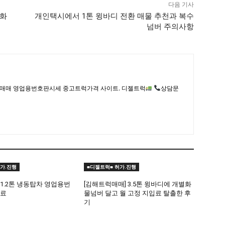
다음 기사
평화
개인택시에서 1톤 윙바디 전환 매물 추천과 복수
넘버 주의사항
매매 영업용번호판시세 중고트럭가격 사이트. 디젤트럭
상담문
가.진행
■디젤트럭■ 허가.진행
1.2톤 냉동탑차 영업용번
[김해트럭매매] 3.5톤 윙바디에 개별화
완료
물넘버 달고 월 고정 지입료 탈출한 후
기