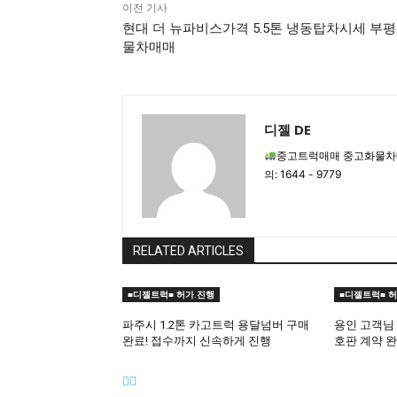
이전 기사
현대 더 뉴파비스가격 5.5톤 냉동탑차시세 부
물차매매
디젤 DE
중고트럭매매 중고화물차
의: 1644 - 9779
RELATED ARTICLES
■디젤트럭■ 허가.진행
■디젤트럭■ 허
파주시 1.2톤 카고트럭 용달넘버 구매
용인 고객님 
완료! 접수까지 신속하게 진행
호판 계약 