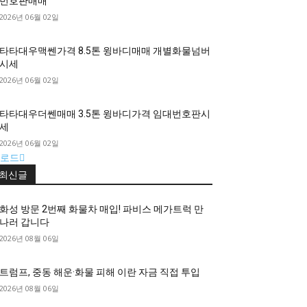
번호판매매
2026년 06월 02일
타타대우맥쎈가격 8.5톤 윙바디매매 개별화물넘버
시세
2026년 06월 02일
타타대우더쎈매매 3.5톤 윙바디가격 임대번호판시
세
2026년 06월 02일
로드
최신글
화성 방문 2번째 화물차 매입! 파비스 메가트럭 만
나러 갑니다
2026년 08월 06일
트럼프, 중동 해운·화물 피해 이란 자금 직접 투입
2026년 08월 06일