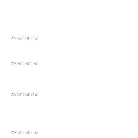
■디젤트럭■ 허가.진행
파주시 1.2톤 카고트럭 용달넘버 구매 완료! 접수까지 신속하게
진행
2026년 07월 09일
용인 고객님 1.2톤 냉동탑차 영업용번호판 계약 완료
2026년 06월 15일
[김해트럭매매] 3.5톤 윙바디에 개별화물넘버 달고 월 고정 지입
료 탈출한 후기
2026년 05월 21일
■트럭기사■ 인생.극장
중고트럭매매 유튜브로 실버버튼? 디젤트럭이 해냈습니다 (감동
실화)
2025년 05월 23일