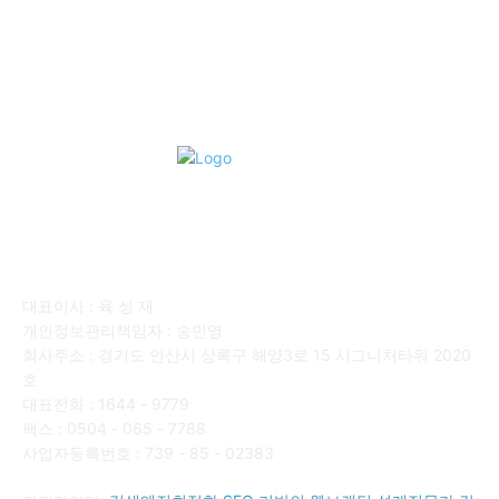
■디젤트럭■ 매매.매입
69
회사소개
대표이사 : 육 성 재
개인정보관리책임자 : 송민영
회사주소 : 경기도 안산시 상록구 해양3로 15 시그니처타워 2020
호
대표전화 : 1644 - 9779
팩스 : 0504 - 065 - 7788
사업자등록번호 : 739 - 85 - 02383