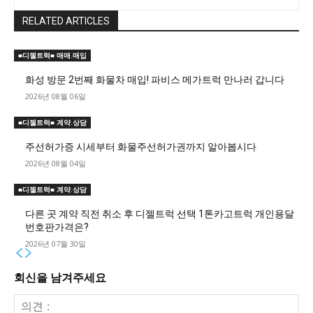
RELATED ARTICLES
■디젤트럭■ 매매.매입
화성 방문 2번째 화물차 매입! 파비스 메가트럭 만나러 갑니다
2026년 08월 06일
■디젤트럭■ 계약.상담
주선허가증 시세부터 화물주선허가권까지 알아봅시다
2026년 08월 04일
■디젤트럭■ 계약.상담
다른 곳 계약 직전 취소 후 디젤트럭 선택 1톤카고트럭 개인용달
번호판가격은?
2026년 07월 30일
회신을 남겨주세요