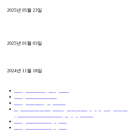
중고트럭매매 유튜브로 실버버튼? 디젤트럭이 해냈습니다 (감동 실화
2025년 05월 23일
1톤운송업 콜바리 4년동안 하시다가 1톤화물차+영업용넘버가격비교
젤트럭으로 정리!
2025년 01월 03일
윙바디 3.5톤트럭+화물개별넘버 동시계약손님, 지입정리 인터뷰
2024년 11월 18일
디젤트럭 카테고리
■디젤트럭■ 추천.매물
1168
■디젤트럭스토리
428
■디젤트럭■화물.정보
188
■중고트럭매매 ■중고화물차매매 ■영업용번호판시세 ■
중고트럭가격 ■소식 제공 알뜰정보
149
■디젤트럭■ 허가.진행
128
■디젤트럭■ 계약.상담
126