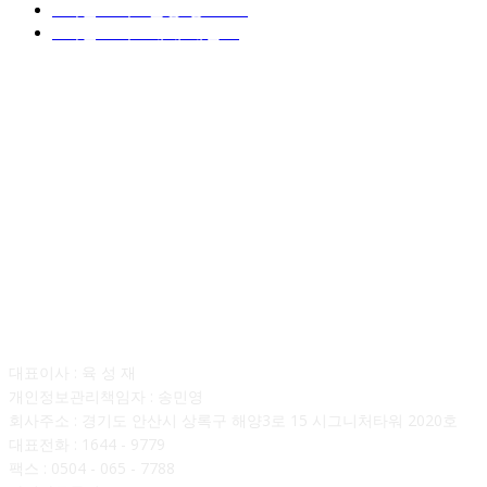
■디젤트럭■ 운송.정보
121
■디젤트럭■ 매매.매입
69
회사소개
대표이사 : 육 성 재
개인정보관리책임자 : 송민영
회사주소 : 경기도 안산시 상록구 해양3로 15 시그니처타워 2020호
대표전화 : 1644 - 9779
팩스 : 0504 - 065 - 7788