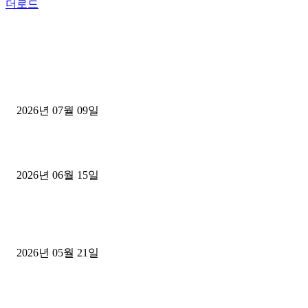
더로드
■디젤트럭■ 허가.진행
파주시 1.2톤 카고트럭 용달넘버 구매 완료! 접수까지 신속하게 진행
2026년 07월 09일
용인 고객님 1.2톤 냉동탑차 영업용번호판 계약 완료
2026년 06월 15일
[김해트럭매매] 3.5톤 윙바디에 개별화물넘버 달고 월 고정 지입료 
후기
2026년 05월 21일
■트럭기사■ 인생.극장