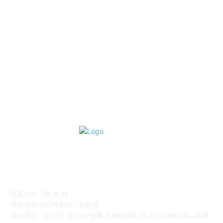
■중고트럭매매 ■중고화물차매매 ■영업용번호판시세 ■중고트럭가
격 ■소식 제공 알뜰정보
149
■디젤트럭■ 허가.진행
128
■디젤트럭■ 계약.상담
126
■디젤트럭■ 운송.정보
121
■디젤트럭■ 매매.매입
69
회사소개
대표이사 : 육 성 재
개인정보관리책임자 : 송민영
회사주소 : 경기도 안산시 상록구 해양3로 15 시그니처타워 2020