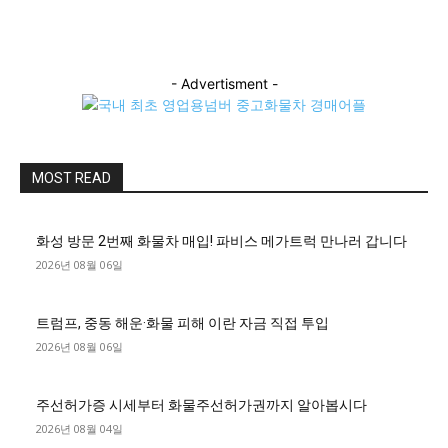
- Advertisment -
MOST READ
화성 방문 2번째 화물차 매입! 파비스 메가트럭 만나러 갑니다
2026년 08월 06일
트럼프, 중동 해운·화물 피해 이란 자금 직접 투입
2026년 08월 06일
주선허가증 시세부터 화물주선허가권까지 알아봅시다
2026년 08월 04일