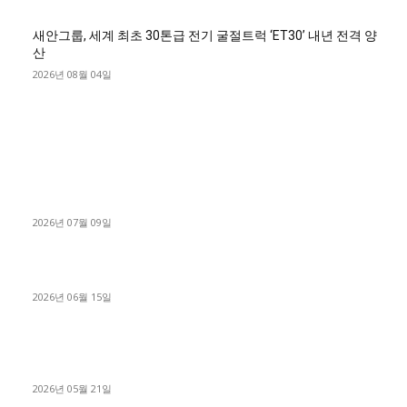
새안그룹, 세계 최초 30톤급 전기 굴절트럭 ‘ET30’ 내년 전격 양
산
2026년 08월 04일
■디젤트럭■ 허가.진행
파주시 1.2톤 카고트럭 용달넘버 구매 완료! 접수까지 신속하게
진행
2026년 07월 09일
용인 고객님 1.2톤 냉동탑차 영업용번호판 계약 완료
2026년 06월 15일
[김해트럭매매] 3.5톤 윙바디에 개별화물넘버 달고 월 고정 지입
료 탈출한 후기
2026년 05월 21일