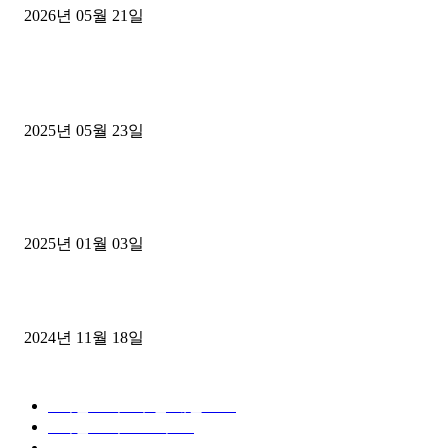
2026년 05월 21일
■트럭기사■ 인생.극장
중고트럭매매 유튜브로 실버버튼? 디젤트럭이 해냈습니다 (감동 실화
2025년 05월 23일
1톤운송업 콜바리 4년동안 하시다가 1톤화물차+영업용넘버가격비교
젤트럭으로 정리!
2025년 01월 03일
윙바디 3.5톤트럭+화물개별넘버 동시계약손님, 지입정리 인터뷰
2024년 11월 18일
디젤트럭 카테고리
■디젤트럭■ 추천.매물
1168
■디젤트럭스토리
428
■디젤트럭■화물.정보
188