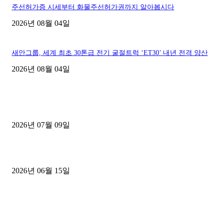
주선허가증 시세부터 화물주선허가권까지 알아봅시다
2026년 08월 04일
새안그룹, 세계 최초 30톤급 전기 굴절트럭 ‘ET30’ 내년 전격 양산
2026년 08월 04일
■디젤트럭■ 허가.진행
파주시 1.2톤 카고트럭 용달넘버 구매 완료! 접수까지 신속하게 진행
2026년 07월 09일
용인 고객님 1.2톤 냉동탑차 영업용번호판 계약 완료
2026년 06월 15일
[김해트럭매매] 3.5톤 윙바디에 개별화물넘버 달고 월 고정 지입료 
후기