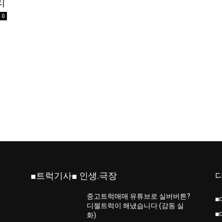
리
0
■트럭기사■ 인생.극장
중고트럭매매 유튜브로 실버버튼?
■
진
디젤트럭이 해냈습니다 (감동 실
■
화)