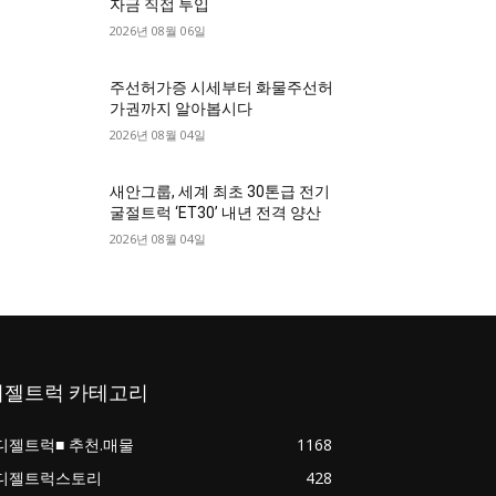
자금 직접 투입
2026년 08월 06일
주선허가증 시세부터 화물주선허
가권까지 알아봅시다
2026년 08월 04일
새안그룹, 세계 최초 30톤급 전기
굴절트럭 ‘ET30’ 내년 전격 양산
2026년 08월 04일
디젤트럭 카테고리
디젤트럭■ 추천.매물
1168
디젤트럭스토리
428