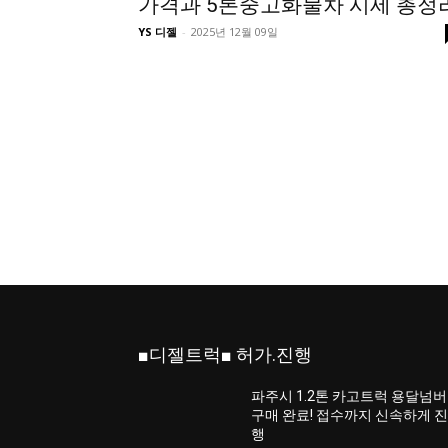
가격과 5톤중고화물차 시세 총정
YS 디젤
-
2025년 12월 09일
■디젤트럭■ 허가.진행
파주시 1.2톤 카고트럭 용달넘버
구매 완료! 접수까지 신속하게 
행