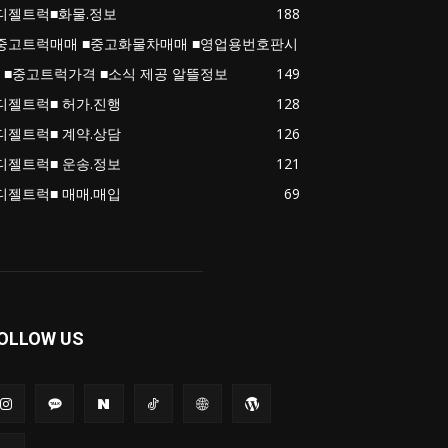
디젤트럭■화물.정보
188
중고트럭매매 ■중고화물차매매 ■영업용번호판시
 ■중고트럭가격 ■소식 제공 알뜰정보
149
디젤트럭■ 허가.진행
128
디젤트럭■ 계약.상담
126
디젤트럭■ 운송.정보
121
디젤트럭■ 매매.매입
69
OLLOW US