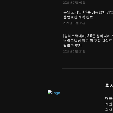
2026년 07월 09일
용인 고객님 1.2톤 냉동탑차 영
용번호판 계약 완료
2026년 06월 15일
[김해트럭매매] 3.5톤 윙바디에 
별화물넘버 달고 월 고정 지입료
탈출한 후기
2026년 05월 21일
회
대표이
개인
회사