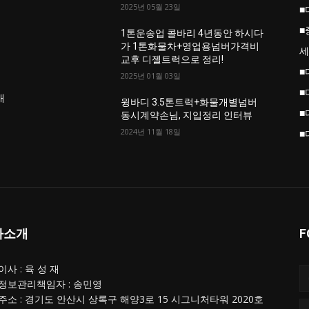
2025년 05월 23일
■
■
업
1톤운송업 콜바리 4년동안 하시다
가 1톤화물차+영업용넘버가격비
세
교후 디젤트럭으로 정리!
■
2025년 01월 03일
■
개
윙바디 3.5톤트럭+화물개별넘버
■
동시계약손님, 지입정리 인터뷰
2024년 11월 18일
■
사소개
F
사 : 육 성 재
정보관리책임자 : 송민영
주소 : 경기도 안산시 상록구 해양3로 15 시그니처타워 2020호