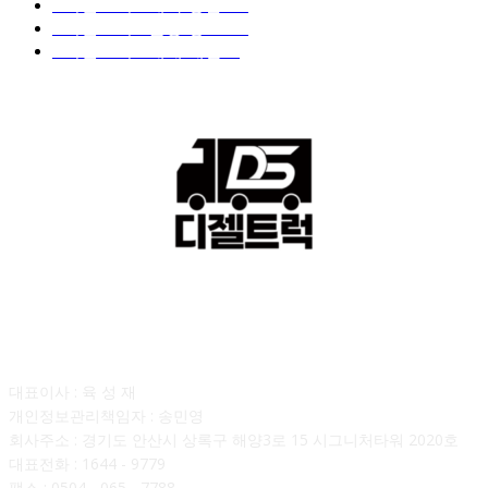
■디젤트럭■ 계약.상담
126
■디젤트럭■ 운송.정보
121
■디젤트럭■ 매매.매입
69
회사소개
대표이사 : 육 성 재
개인정보관리책임자 : 송민영
회사주소 : 경기도 안산시 상록구 해양3로 15 시그니처타워 2020호
대표전화 : 1644 - 9779
팩스 : 0504 - 065 - 7788