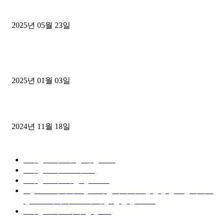
중고트럭매매 유튜브로 실버버튼? 디젤트럭이 해냈습니다 (감동 실화
2025년 05월 23일
1톤운송업 콜바리 4년동안 하시다가 1톤화물차+영업용넘버가격비교
젤트럭으로 정리!
2025년 01월 03일
윙바디 3.5톤트럭+화물개별넘버 동시계약손님, 지입정리 인터뷰
2024년 11월 18일
디젤트럭 카테고리
■디젤트럭■ 추천.매물
1168
■디젤트럭스토리
428
■디젤트럭■화물.정보
188
■중고트럭매매 ■중고화물차매매 ■영업용번호판시세 ■
중고트럭가격 ■소식 제공 알뜰정보
149
■디젤트럭■ 허가.진행
128