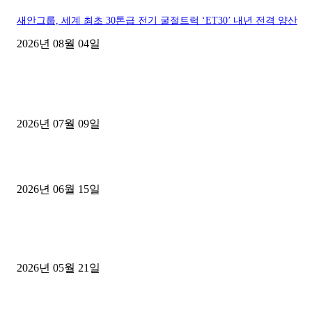
새안그룹, 세계 최초 30톤급 전기 굴절트럭 ‘ET30’ 내년 전격 양산
2026년 08월 04일
■디젤트럭■ 허가.진행
파주시 1.2톤 카고트럭 용달넘버 구매 완료! 접수까지 신속하게 진행
2026년 07월 09일
용인 고객님 1.2톤 냉동탑차 영업용번호판 계약 완료
2026년 06월 15일
[김해트럭매매] 3.5톤 윙바디에 개별화물넘버 달고 월 고정 지입료 
후기
2026년 05월 21일
■트럭기사■ 인생.극장