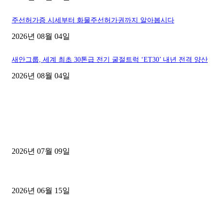
주선허가증 시세부터 화물주선허가권까지 알아봅시다
2026년 08월 04일
새안그룹, 세계 최초 30톤급 전기 굴절트럭 ‘ET30’ 내년 전격 양산
2026년 08월 04일
■디젤트럭■ 허가.진행
파주시 1.2톤 카고트럭 용달넘버 구매 완료! 접수까지 신속하게 진행
2026년 07월 09일
용인 고객님 1.2톤 냉동탑차 영업용번호판 계약 완료
2026년 06월 15일
[김해트럭매매] 3.5톤 윙바디에 개별화물넘버 달고 월 고정 지입료 