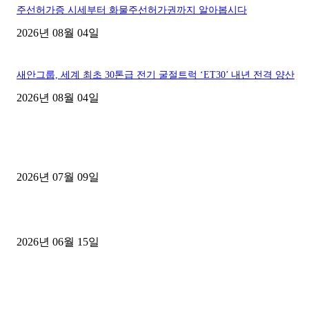
주선허가증 시세부터 화물주선허가권까지 알아봅시다
2026년 08월 04일
새안그룹, 세계 최초 30톤급 전기 굴절트럭 ‘ET30’ 내년 전격 양산
2026년 08월 04일
■디젤트럭■ 허가.진행
파주시 1.2톤 카고트럭 용달넘버 구매 완료! 접수까지 신속하게 진행
2026년 07월 09일
용인 고객님 1.2톤 냉동탑차 영업용번호판 계약 완료
2026년 06월 15일
[김해트럭매매] 3.5톤 윙바디에 개별화물넘버 달고 월 고정 지입료 
후기