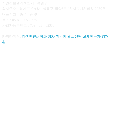
개인정보관리책임자 : 송민영
회사주소 : 경기도 안산시 상록구 해양3로 15 시그니처타워 2020호
대표전화 : 1644 - 9779
팩스 : 0504 - 065 - 7788
사업자등록번호 : 739 - 85 - 02383
카피라이터:
검색엔진최적화 SEO 기반의 웹브랜딩 설계전문가 김재
환
FOLLOW US