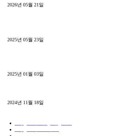
2026년 05월 21일
■트럭기사■ 인생.극장
중고트럭매매 유튜브로 실버버튼? 디젤트럭이 해냈습니다 (감동 실화
2025년 05월 23일
1톤운송업 콜바리 4년동안 하시다가 1톤화물차+영업용넘버가격비교
젤트럭으로 정리!
2025년 01월 03일
윙바디 3.5톤트럭+화물개별넘버 동시계약손님, 지입정리 인터뷰
2024년 11월 18일
디젤트럭 카테고리
■디젤트럭■ 추천.매물
1168
■디젤트럭스토리
428
■디젤트럭■화물.정보
188