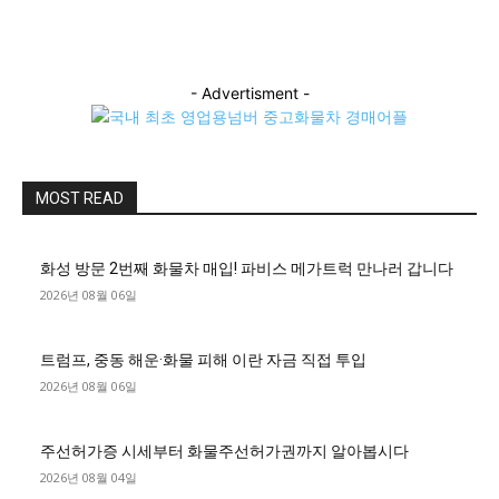
- Advertisment -
MOST READ
화성 방문 2번째 화물차 매입! 파비스 메가트럭 만나러 갑니다
2026년 08월 06일
트럼프, 중동 해운·화물 피해 이란 자금 직접 투입
2026년 08월 06일
주선허가증 시세부터 화물주선허가권까지 알아봅시다
2026년 08월 04일