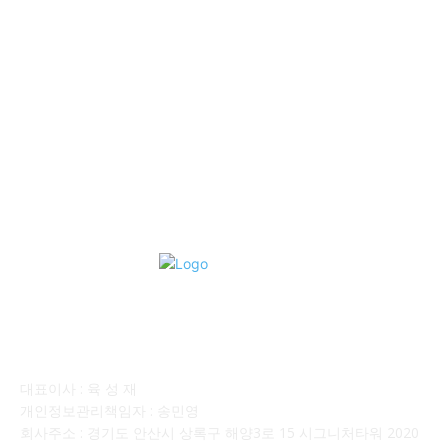
■중고트럭매매 ■중고화물차매매 ■영업용번호판시세 ■중고트럭가
격 ■소식 제공 알뜰정보
149
■디젤트럭■ 허가.진행
128
■디젤트럭■ 계약.상담
126
■디젤트럭■ 운송.정보
121
■디젤트럭■ 매매.매입
69
회사소개
대표이사 : 육 성 재
개인정보관리책임자 : 송민영
회사주소 : 경기도 안산시 상록구 해양3로 15 시그니처타워 2020