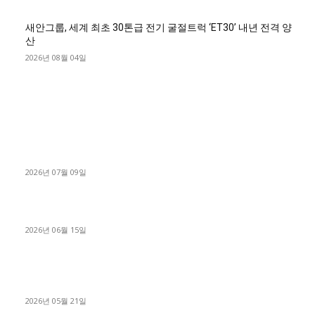
새안그룹, 세계 최초 30톤급 전기 굴절트럭 ‘ET30’ 내년 전격 양
산
2026년 08월 04일
■디젤트럭■ 허가.진행
파주시 1.2톤 카고트럭 용달넘버 구매 완료! 접수까지 신속하게
진행
2026년 07월 09일
용인 고객님 1.2톤 냉동탑차 영업용번호판 계약 완료
2026년 06월 15일
[김해트럭매매] 3.5톤 윙바디에 개별화물넘버 달고 월 고정 지입
료 탈출한 후기
2026년 05월 21일