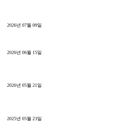
파주시 1.2톤 카고트럭 용달넘버 구매 완료! 접수까지 신속하게 진행
2026년 07월 09일
용인 고객님 1.2톤 냉동탑차 영업용번호판 계약 완료
2026년 06월 15일
[김해트럭매매] 3.5톤 윙바디에 개별화물넘버 달고 월 고정 지입료 
후기
2026년 05월 21일
■트럭기사■ 인생.극장
중고트럭매매 유튜브로 실버버튼? 디젤트럭이 해냈습니다 (감동 실화
2025년 05월 23일