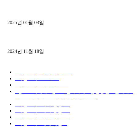
1톤운송업 콜바리 4년동안 하시다가 1톤화물차+영업용넘버가격비교
젤트럭으로 정리!
2025년 01월 03일
윙바디 3.5톤트럭+화물개별넘버 동시계약손님, 지입정리 인터뷰
2024년 11월 18일
디젤트럭 카테고리
■디젤트럭■ 추천.매물
1168
■디젤트럭스토리
428
■디젤트럭■화물.정보
188
■중고트럭매매 ■중고화물차매매 ■영업용번호판시세 ■
중고트럭가격 ■소식 제공 알뜰정보
149
■디젤트럭■ 허가.진행
128
■디젤트럭■ 계약.상담
126
■디젤트럭■ 운송.정보
121
■디젤트럭■ 매매.매입
69