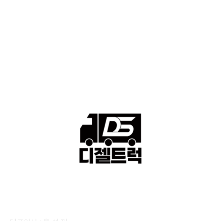
격 ■소식 제공 알뜰정보
149
■디젤트럭■ 허가.진행
128
■디젤트럭■ 계약.상담
126
■디젤트럭■ 운송.정보
121
■디젤트럭■ 매매.매입
69
회사소개