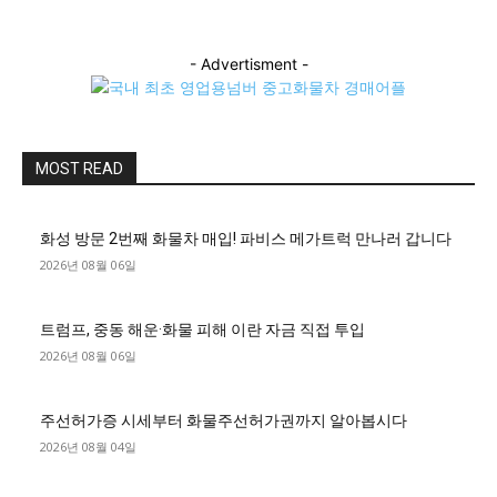
- Advertisment -
MOST READ
화성 방문 2번째 화물차 매입! 파비스 메가트럭 만나러 갑니다
2026년 08월 06일
트럼프, 중동 해운·화물 피해 이란 자금 직접 투입
2026년 08월 06일
주선허가증 시세부터 화물주선허가권까지 알아봅시다
2026년 08월 04일