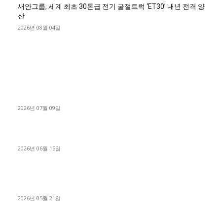
새안그룹, 세계 최초 30톤급 전기 굴절트럭 ‘ET30’ 내년 전격 양
산
2026년 08월 04일
■디젤트럭■ 허가.진행
파주시 1.2톤 카고트럭 용달넘버 구매 완료! 접수까지 신속하게
진행
2026년 07월 09일
용인 고객님 1.2톤 냉동탑차 영업용번호판 계약 완료
2026년 06월 15일
[김해트럭매매] 3.5톤 윙바디에 개별화물넘버 달고 월 고정 지입
료 탈출한 후기
2026년 05월 21일
■트럭기사■ 인생.극장