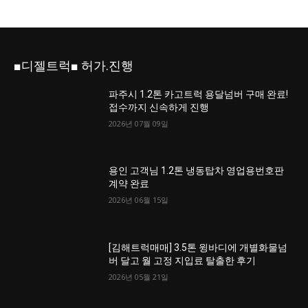
■디젤트럭■ 허가.진행
파주시 1.2톤 카고트럭 용달넘버 구매 완료!
접수까지 신속하게 진행
2026년 07월 09일
용인 고객님 1.2톤 냉동탑차 영업용번호판
계약 완료
2026년 06월 15일
[김해트럭매매] 3.5톤 윙바디에 개별화물넘
버 달고 월 고정 지입료 탈출한 후기
2026년 05월 21일