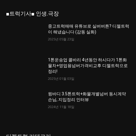
■트럭기사■ 인생.극장
중고트럭매매 유튜브로 실버버튼? 디젤트럭
이 해냈습니다 (감동 실화)
2025년 05월 23일
1톤운송업 콜바리 4년동안 하시다가 1톤화
물차+영업용넘버가격비교후 디젤트럭으로
정리!
2025년 01월 03일
윙바디 3.5톤트럭+화물개별넘버 동시계약
손님, 지입정리 인터뷰
2024년 11월 18일