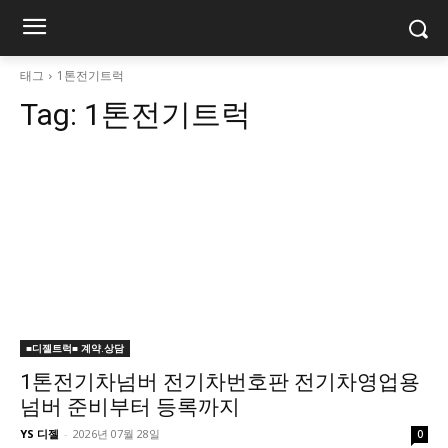
태그
1톤전기트럭
Tag:
1톤전기트럭
■디젤트럭■ 계약.상담
1톤전기차넘버 전기차번호판 전기차영업용
넘버 준비부터 등록까지
YS 디젤
-
2026년 07월 28일
0