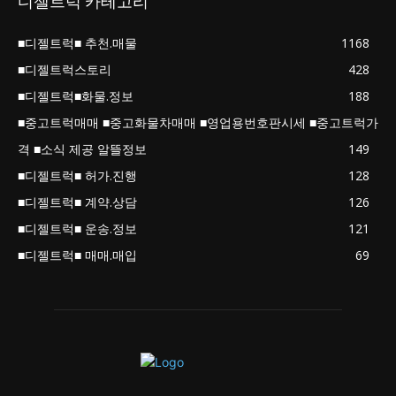
디젤트럭 카테고리
■디젤트럭■ 추천.매물
1168
■디젤트럭스토리
428
■디젤트럭■화물.정보
188
■중고트럭매매 ■중고화물차매매 ■영업용번호판시세 ■중고트럭가
격 ■소식 제공 알뜰정보
149
■디젤트럭■ 허가.진행
128
■디젤트럭■ 계약.상담
126
■디젤트럭■ 운송.정보
121
■디젤트럭■ 매매.매입
69