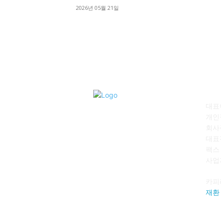
2026년 05월 21일
회
대표이
개인
회사
대표전
팩스 :
사업자
카피
재환