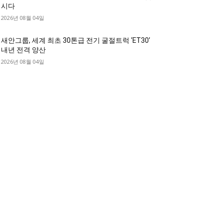
시다
2026년 08월 04일
새안그룹, 세계 최초 30톤급 전기 굴절트럭 ‘ET30’
내년 전격 양산
2026년 08월 04일
디젤트럭 카테고리
디젤트럭■ 추천.매물
1168
디젤트럭스토리
428
디젤트럭■화물.정보
188
중고트럭매매 ■중고화물차매매 ■영업용번호판시
 ■중고트럭가격 ■소식 제공 알뜰정보
149
디젤트럭■ 허가.진행
128
디젤트럭■ 계약.상담
126