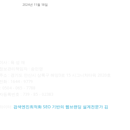
■
2024년 11월 18일
■
사소개
F
사 : 육 성 재
정보관리책임자 : 송민영
주소 : 경기도 안산시 상록구 해양3로 15 시그니처타워 2020호
화 : 1644 - 9779
 0504 - 065 - 7788
등록번호 : 739 - 85 - 02383
라이터:
검색엔진최적화 SEO 기반의 웹브랜딩 설계전문가 김