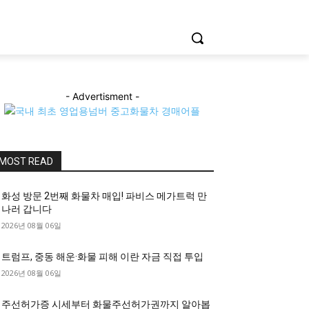
- Advertisment -
MOST READ
화성 방문 2번째 화물차 매입! 파비스 메가트럭 만
나러 갑니다
2026년 08월 06일
트럼프, 중동 해운·화물 피해 이란 자금 직접 투입
2026년 08월 06일
주선허가증 시세부터 화물주선허가권까지 알아봅