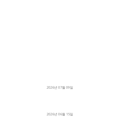
■디젤트럭■ 허가.진행
파주시 1.2톤 카고트럭 용달넘버 구매 완료! 접
지 신속하게 진행
2026년 07월 09일
용인 고객님 1.2톤 냉동탑차 영업용번호판 계약 
료
2026년 06월 15일
[김해트럭매매] 3.5톤 윙바디에 개별화물넘버 
월 고정 지입료 탈출한 후기