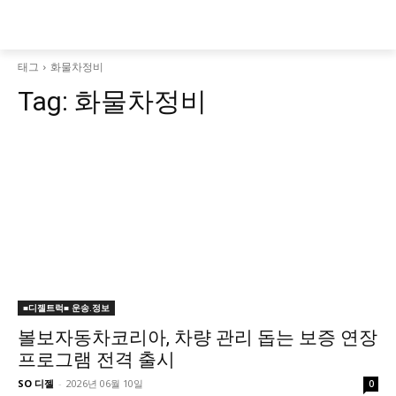
태그
화물차정비
Tag:
화물차정비
■디젤트럭■ 운송.정보
볼보자동차코리아, 차량 관리 돕는 보증 연장
프로그램 전격 출시
SO 디젤
-
2026년 06월 10일
0