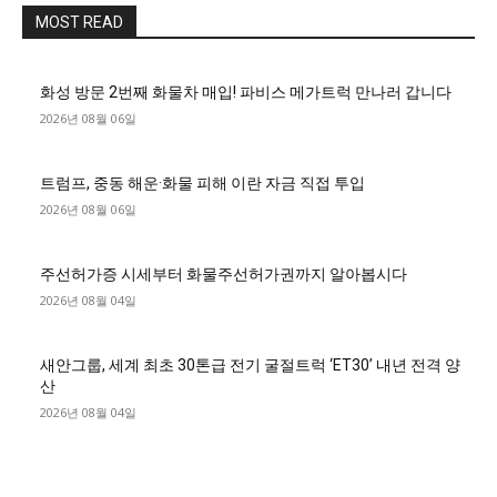
MOST READ
화성 방문 2번째 화물차 매입! 파비스 메가트럭 만나러 갑니다
2026년 08월 06일
트럼프, 중동 해운·화물 피해 이란 자금 직접 투입
2026년 08월 06일
주선허가증 시세부터 화물주선허가권까지 알아봅시다
2026년 08월 04일
새안그룹, 세계 최초 30톤급 전기 굴절트럭 ‘ET30’ 내년 전격 양
산
2026년 08월 04일
■디젤트럭■ 허가.진행