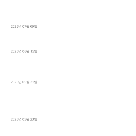
파주시 1.2톤 카고트럭 용달넘버 구매 완료! 접수까지 신속하게
진행
2026년 07월 09일
용인 고객님 1.2톤 냉동탑차 영업용번호판 계약 완료
2026년 06월 15일
[김해트럭매매] 3.5톤 윙바디에 개별화물넘버 달고 월 고정 지입
료 탈출한 후기
2026년 05월 21일
■트럭기사■ 인생.극장
중고트럭매매 유튜브로 실버버튼? 디젤트럭이 해냈습니다 (감동
실화)
2025년 05월 23일