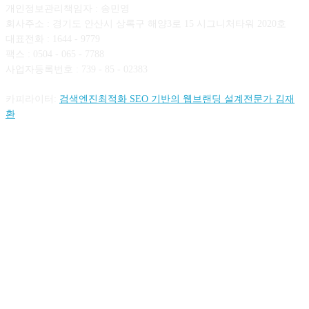
개인정보관리책임자 : 송민영
회사주소 : 경기도 안산시 상록구 해양3로 15 시그니처타워 2020호
대표전화 : 1644 - 9779
팩스 : 0504 - 065 - 7788
사업자등록번호 : 739 - 85 - 02383
카피라이터:
검색엔진최적화 SEO 기반의 웹브랜딩 설계전문가 김재
환
FOLLOW US