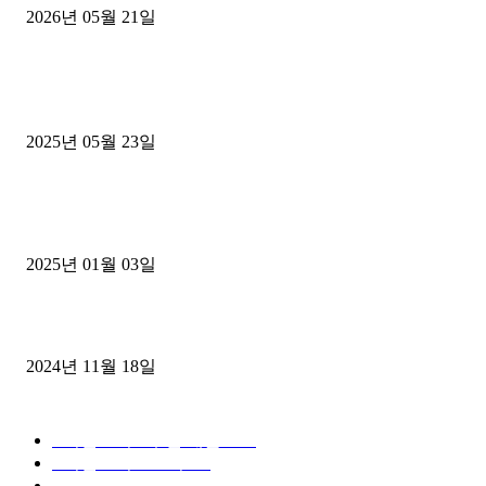
2026년 05월 21일
■트럭기사■ 인생.극장
중고트럭매매 유튜브로 실버버튼? 디젤트럭이 해냈습니다 (감동 실화
2025년 05월 23일
1톤운송업 콜바리 4년동안 하시다가 1톤화물차+영업용넘버가격비교
젤트럭으로 정리!
2025년 01월 03일
윙바디 3.5톤트럭+화물개별넘버 동시계약손님, 지입정리 인터뷰
2024년 11월 18일
디젤트럭 카테고리
■디젤트럭■ 추천.매물
1168
■디젤트럭스토리
428
■디젤트럭■화물.정보
188