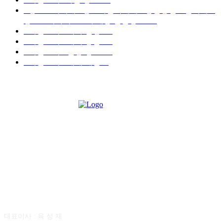
■중고트럭매매 ■중고화물차매매 ■영업용번호판시세 ■
중고트럭가격 ■소식 제공 알뜰정보
149
■디젤트럭■ 허가.진행
128
■디젤트럭■ 계약.상담
126
■디젤트럭■ 운송.정보
121
■디젤트럭■ 매매.매입
69
회사소개
대표이사 : 육 성 재