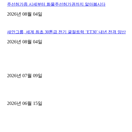
주선허가증 시세부터 화물주선허가권까지 알아봅시다
2026년 08월 04일
새안그룹, 세계 최초 30톤급 전기 굴절트럭 ‘ET30’ 내년 전격 양산
2026년 08월 04일
■디젤트럭■ 허가.진행
파주시 1.2톤 카고트럭 용달넘버 구매 완료! 접수까지 신속하게 진행
2026년 07월 09일
용인 고객님 1.2톤 냉동탑차 영업용번호판 계약 완료
2026년 06월 15일
[김해트럭매매] 3.5톤 윙바디에 개별화물넘버 달고 월 고정 지입료 
후기